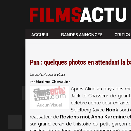
ACCUEIL
BANDES ANNONCES
CRITIQ
Pan : quelques photos en attendant la 
Le 24/11/2014 à 16:49
Maxime Chevalier
Par
Après Alice au pays des mer
Jack le Chasseur de géant,
célèbre conte pour enfants fa
Spielberg (avec
Hook
sorti
réalisateur de
Reviens moi
,
Anna Karenine
e
sur grand écran de l'histoire du petit garçon 
casting de ce long-métrage programmé pou