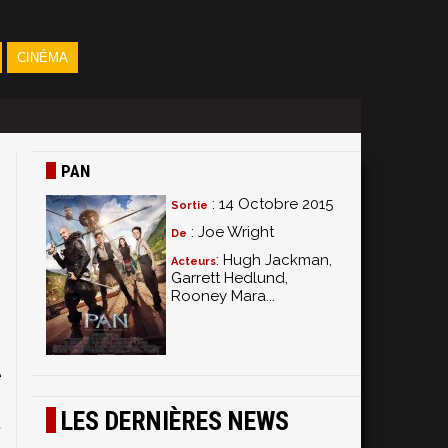
CINÉMA
PAN
: 14 Octobre 2015
Sortie
: Joe Wright
De
: Hugh Jackman,
Acteurs
Garrett Hedlund,
Rooney Mara...
,
n
n
e
n
LES DERNIÈRES NEWS
u
a