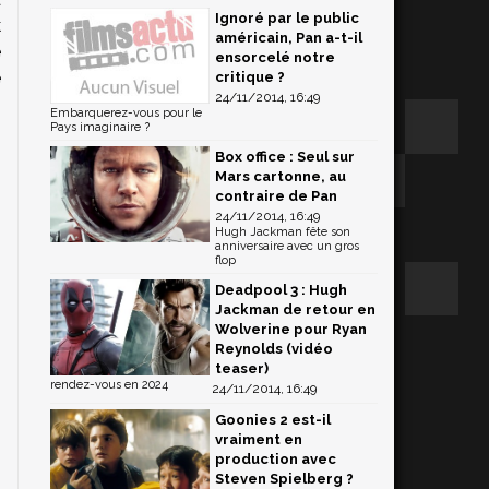
Ignoré par le public
k
américain, Pan a-t-il
e
ensorcelé notre
e
critique ?
24/11/2014, 16:49
Embarquerez-vous pour le
Pays imaginaire ?
Box office : Seul sur
Mars cartonne, au
contraire de Pan
24/11/2014, 16:49
Hugh Jackman fête son
anniversaire avec un gros
flop
Deadpool 3 : Hugh
Jackman de retour en
Wolverine pour Ryan
Reynolds (vidéo
teaser)
rendez-vous en 2024
24/11/2014, 16:49
Goonies 2 est-il
vraiment en
production avec
Steven Spielberg ?