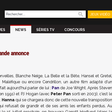
JEUX VIDÉO
UES
NEWS
SÉRIES TV
CONCOURS
bande annonce
veilles, Blanche Neige, La Belle et la Bête, Hansel et Gretel
 Maléfique ou encore Cendrillon, un autre film adapté d'u
it aujourd'hui parler de lui :
Pan
de Joe Wright. Après Steve
 en 1991) et PJ Hogan (avec
Peter Pan
sorti en 2003), c'est l
t
Hanna
qui se chargera donc de cette nouvelle transpositio
qui refusait de grandir et de ses amis les enfants perdus. A
r
le 15 juillet prochain
, on trouvera Garrett Hedlund (dans l