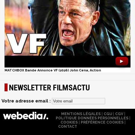
►
MATCHBOX Bande Annonce VF (2026) John Cena, Action
NEWSLETTER FILMSACTU
Votre adresse email :
MENTIONS LÉGALES
|
CGU
|
CGV
|
POLITIQUE DONNÉES PERSONNELLES
|
COOKIES
|
PRÉFÉRENCE COOKIES
|
CONTACT