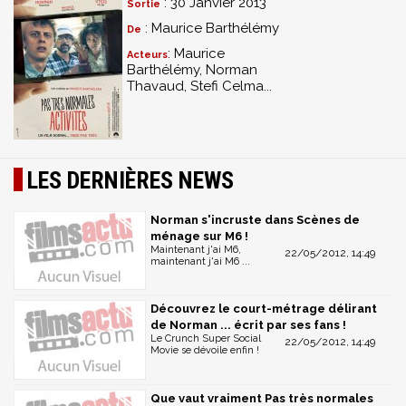
: 30 Janvier 2013
Sortie
: Maurice Barthélémy
De
: Maurice
Acteurs
Barthélémy, Norman
Thavaud, Stefi Celma...
LES DERNIÈRES NEWS
Norman s'incruste dans Scènes de
ménage sur M6 !
Maintenant j'ai M6,
22/05/2012, 14:49
maintenant j'ai M6 ...
Découvrez le court-métrage délirant
de Norman ... écrit par ses fans !
Le Crunch Super Social
22/05/2012, 14:49
Movie se dévoile enfin !
Que vaut vraiment Pas très normales