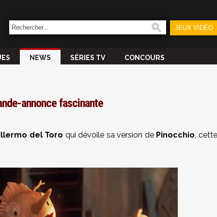
JEUX VIDÉO
UES
NEWS
SÉRIES TV
CONCOURS
bande-annonce fascinante
illermo del Toro
qui dévoile sa version de
Pinocchio
, cett