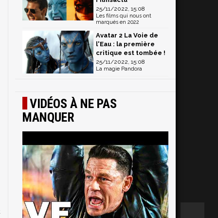
25/11/2022, 15:08
Les films qui nous ont
marqués en 2022
Avatar 2 La Voie de
l'Eau : la première
critique est tombée !
25/11/2022, 15:08
La magie Pandora
VIDÉOS À NE PAS
MANQUER
"
à