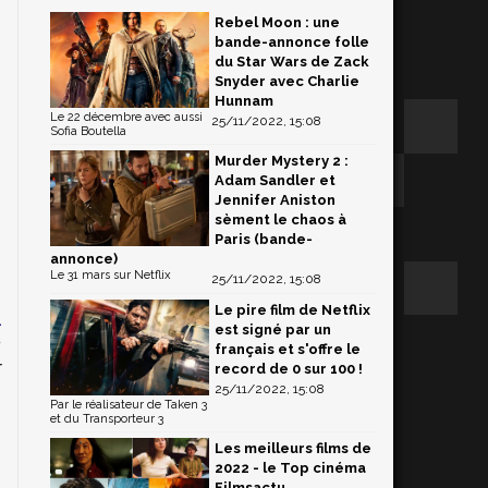
Rebel Moon : une
bande-annonce folle
du Star Wars de Zack
Snyder avec Charlie
Hunnam
Le 22 décembre avec aussi
25/11/2022, 15:08
Sofia Boutella
Murder Mystery 2 :
Adam Sandler et
Jennifer Aniston
sèment le chaos à
Paris (bande-
annonce)
Le 31 mars sur Netflix
25/11/2022, 15:08
Le pire film de Netflix
a
est signé par un
n
français et s'offre le
r
record de 0 sur 100 !
25/11/2022, 15:08
Par le réalisateur de Taken 3
et du Transporteur 3
Les meilleurs films de
2022 - le Top cinéma
Filmsactu