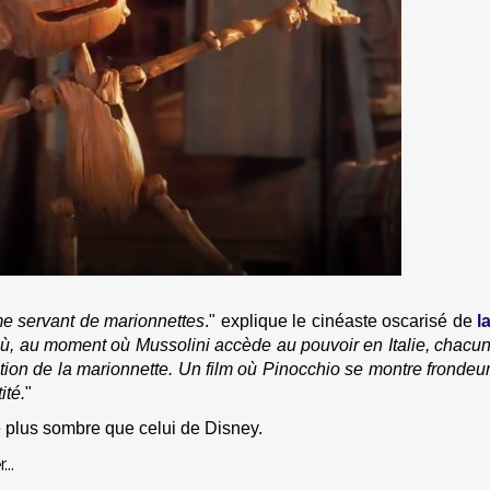
 me servant de marionnettes
." explique le cinéaste oscarisé de
l
où, au moment où Mussolini accède au pouvoir en Italie, chacu
on de la marionnette. Un film où Pinocchio se montre frondeu
ité.
"
 plus sombre que celui de Disney.
..