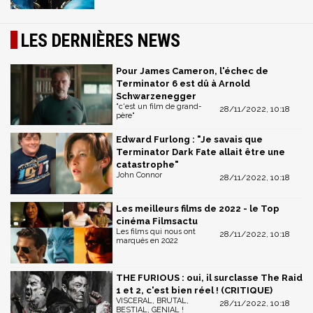
LES DERNIÈRES NEWS
Pour James Cameron, l'échec de
Terminator 6 est dû à Arnold
Schwarzenegger
"c'est un film de grand-
28/11/2022, 10:18
père"
Edward Furlong : "Je savais que
Terminator Dark Fate allait être une
catastrophe"
John Connor
28/11/2022, 10:18
Les meilleurs films de 2022 - le Top
cinéma Filmsactu
Les films qui nous ont
28/11/2022, 10:18
marqués en 2022
THE FURIOUS : oui, il surclasse The Raid
1 et 2, c'est bien réel ! (CRITIQUE)
VISCERAL, BRUTAL,
28/11/2022, 10:18
BESTIAL, GENIAL !