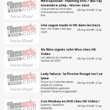
Metropolitan : Planning DVD / Blu-ray
novembre 2009 - février 2010
Une année qui finit bien,
16/04/2008, 17:41
une autre qui commence
fort…
Une vague made in HK dans les bacs
Non, HK Vidéo n'est pas
16/04/2008, 17:41
mort...
Six films signés John Woo chez HK
Vidéo
Les débuts du maître de
16/04/2008, 17:41
l'action en DVD
Lady Yakuza : la Pivoine Rouge sort sa
lame
Focus sur l'une des séries
16/04/2008, 17:41
phare du cinéma
d'exploitation japonais.
Quentin Tarantino approved
!
Iron Monkey en DVD chez HK Video !
Quentin Tarantino
16/04/2008, 17:41
présente...