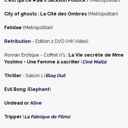
C'est qui ce #$&% Jackson Pollock
?
(Metropolitan)
City of ghosts : La Cité des Ombres
(Metropolitan)
Felidae
(Metropolitan)
Retribution
- Edition 2 DVD (HK Vidéo)
Roman Erotique - Coffret n°1 :
La Vie secrète de Mme
Yoshino
+
Une Femme à sacrifier
(
Ciné Malta
)
Thriller
- Saison 1 (
Blaq Out
)
Evil Bong
(
Elephant
)
Undead or
Alive
Tripper
(
La Fabrique de Films
)