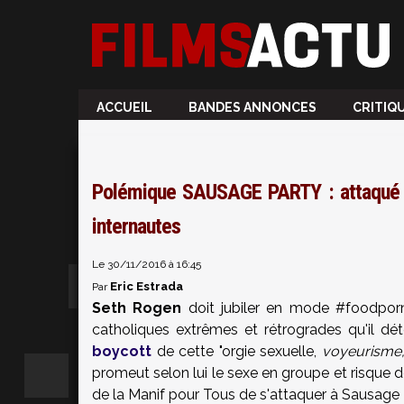
ACCUEIL
BANDES ANNONCES
CRITIQ
Polémique SAUSAGE PARTY : attaqué pa
internautes
Le 30/11/2016 à 16:45
Eric Estrada
Par
Seth Rogen
doit jubiler en mode #foodporn.
catholiques extrêmes et rétrogrades qu'il dé
boycott
de cette "orgie sexuelle,
voyeurisme,
promeut selon lui le sexe en groupe et risque 
de la Manif pour Tous de s'attaquer à Sausage 