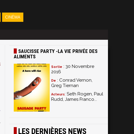
CINÉMA
SAUCISSE PARTY -LA VIE PRIVÉE DES
ALIMENTS
s
: 30 Novembre
Sortie
2016
: Conrad Vernon,
De
Greg Tiernan
: Seth Rogen, Paul
Acteurs
Rudd, James Franco...
s
u
i
r
LES DERNIÈRES NEWS