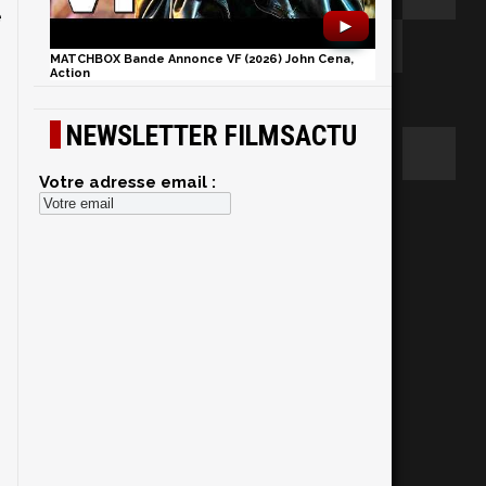
é
►
MATCHBOX Bande Annonce VF (2026) John Cena,
Action
NEWSLETTER FILMSACTU
Votre adresse email :