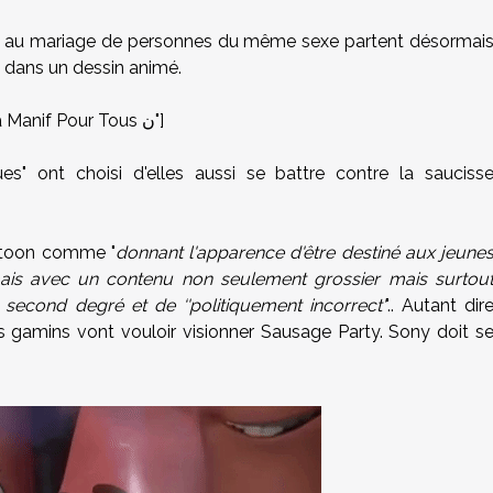
 et au mariage de personnes du même sexe partent désormai
s dans un dessin animé.
[TWEET id="803935650399551488" author="La Manif Pour Tous ن"]
ques" ont choisi d'elles aussi se battre contre la sauciss
rtoon comme "
donnant l'apparence d'être destiné aux jeune
mais avec un contenu non seulement grossier mais surtou
second degré et de ‘'politiquement incorrect'
".. Autant dir
s gamins vont vouloir visionner Sausage Party. Sony doit s