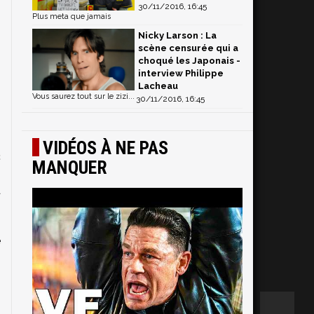
30/11/2016, 16:45
Plus meta que jamais
Nicky Larson : La
scène censurée qui a
choqué les Japonais -
interview Philippe
Lacheau
Vous saurez tout sur le zizi...
30/11/2016, 16:45
VIDÉOS À NE PAS
c
MANQUER
,
à
é
m
s