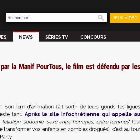
JEUX VIDÉO
UES
NEWS
SÉRIES TV
CONCOURS
r la Manif PourTous, le film est défendu par le
 Son film d'animation fait sortir de leurs gonds les ligue
teste tant.
Après le site infochrétienne qui appelle a
 fellation, sodomie, sexe entre hommes, entre femmes
" (qu
de transformer vos enfants en zombies drogués), c'est au tou
Party.