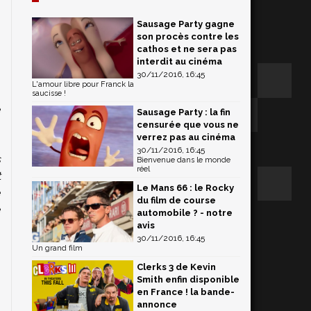
Sausage Party gagne
s
son procès contre les
cathos et ne sera pas
interdit au cinéma
30/11/2016, 16:45
L'amour libre pour Franck la
saucisse !
e
Sausage Party : la fin
censurée que vous ne
verrez pas au cinéma
30/11/2016, 16:45
s
Bienvenue dans le monde
réel
t
Le Mans 66 : le Rocky
e
du film de course
e
automobile ? - notre
avis
30/11/2016, 16:45
Un grand film
Clerks 3 de Kevin
Smith enfin disponible
en France ! la bande-
annonce