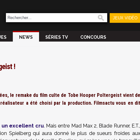
JEUX VIDÉO
UES
NEWS
SÉRIES TV
CONCOURS
eist !
es, le remake du film culte de Tobe Hooper Poltergeist vient d
réalisateur a été choisi par la production. Filmsactu vous en di
 un excellent cru
. Mais entre Mad Max 2, Blade Runner, E.T.
ion Spielberg qui aura donné le plus de sueurs froides au