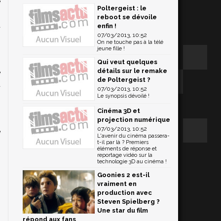
e
Poltergeist : le
s
reboot se dévoile
a
enfin !
07/03/2013, 10:52
g
On ne touche pas à la télé
jeune fille !
Qui veut quelques
détails sur le remake
e
de Poltergeist ?
t
07/03/2013, 10:52
,
Le synopsis dévoilé !
n
Cinéma 3D et
s
projection numérique
07/03/2013, 10:52
e
L'avenir du cinéma passera-
t-il par là ? Premiers
éléments de réponse et
reportage vidéo sur la
technologie 3D au cinéma !
Goonies 2 est-il
vraiment en
production avec
Steven Spielberg ?
Une star du film
répond aux fans