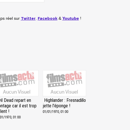
Twitter
,
Facebook
mps réel
sur
&
Youtube
!
vil Dead repart en
Highlander : Fresnadillo
ntage car il est trop
jette l'éponge !
lent !
01/01/1970, 01:00
01/1970, 01:00