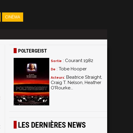
CINÉMA
POLTERGEIST
: Courant 1982
Sortie
: Tobe Hooper
De
: Beatrice Straight,
Acteurs
Craig T. Nelson, Heather
O'Rourke...
e
t
,
LES DERNIÈRES NEWS
x