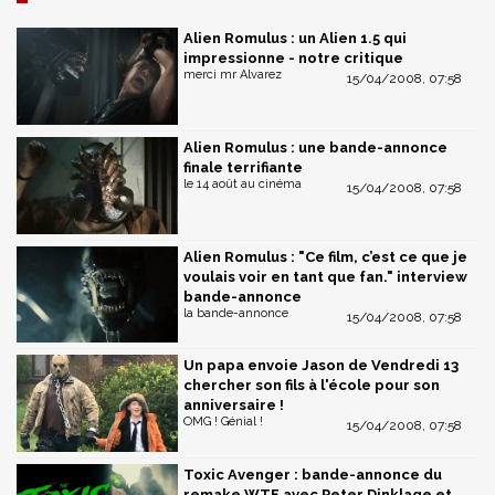
Alien Romulus : un Alien 1.5 qui
impressionne - notre critique
merci mr Alvarez
15/04/2008, 07:58
Alien Romulus : une bande-annonce
finale terrifiante
le 14 août au cinéma
15/04/2008, 07:58
Alien Romulus : "Ce film, c’est ce que je
voulais voir en tant que fan." interview
bande-annonce
la bande-annonce
15/04/2008, 07:58
Un papa envoie Jason de Vendredi 13
chercher son fils à l'école pour son
anniversaire !
OMG ! Génial !
15/04/2008, 07:58
Toxic Avenger : bande-annonce du
remake WTF avec Peter Dinklage et