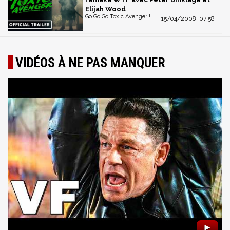
Elijah Wood
Go Go Go Toxic Avenger !
15/04/2008, 07:58
VIDÉOS À NE PAS MANQUER
►