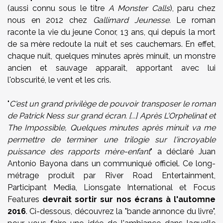
(aussi connu sous le titre
A Monster Calls
), paru chez
nous en 2012 chez
Gallimard Jeunesse.
Le roman
raconte la vie du jeune Conor, 13 ans, qui depuis la mort
de sa mère redoute la nuit et ses cauchemars. En effet,
chaque nuit, quelques minutes après minuit, un monstre
ancien et sauvage apparaît, apportant avec lui
l'obscurité, le vent et les cris.
"
C'est un grand privilège de pouvoir transposer le roman
de Patrick Ness sur grand écran. [...] Après L'Orphelinat et
The Impossible, Quelques minutes après minuit va me
permettre de terminer une trilogie sur l'incroyable
puissance des rapports mère-enfant
" a déclaré Juan
Antonio Bayona dans un communiqué officiel. Ce long-
métrage produit par River Road Entertainment,
Participant Media, Lionsgate International et Focus
Features
devrait sortir sur nos écrans à l'automne
2016
. Ci-dessous, découvrez la "bande annonce du livre",