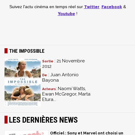
Twitter
,
Facebook
Suivez l'actu cinéma en temps réel
sur
&
Youtube
!
THE IMPOSSIBLE
: 21 Novembre
Sortie
2012
: Juan Antonio
De
Bayona
: Naomi Watts,
Acteurs
Ewan McGregor, Marta
Etura...
LES DERNIÈRES NEWS
Officiel : Sony et Marvel ont choisi un