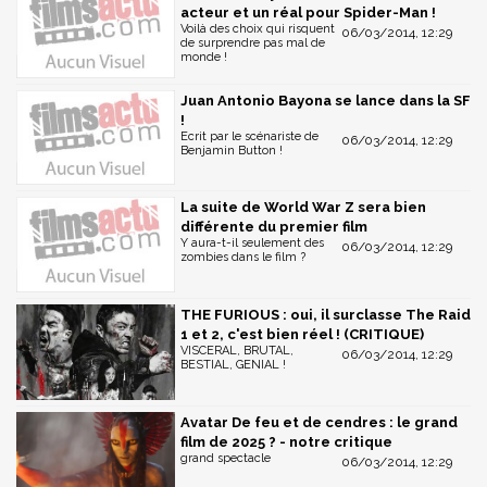
acteur et un réal pour Spider-Man !
Voilà des choix qui risquent
06/03/2014, 12:29
de surprendre pas mal de
monde !
Juan Antonio Bayona se lance dans la SF
!
Ecrit par le scénariste de
06/03/2014, 12:29
Benjamin Button !
La suite de World War Z sera bien
différente du premier film
Y aura-t-il seulement des
06/03/2014, 12:29
zombies dans le film ?
THE FURIOUS : oui, il surclasse The Raid
1 et 2, c'est bien réel ! (CRITIQUE)
VISCERAL, BRUTAL,
06/03/2014, 12:29
BESTIAL, GENIAL !
Avatar De feu et de cendres : le grand
film de 2025 ? - notre critique
grand spectacle
06/03/2014, 12:29