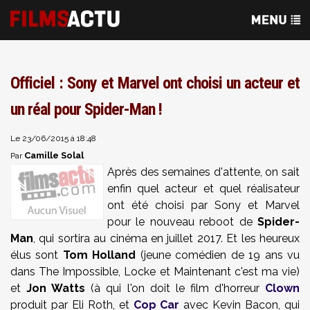
Officiel : Sony et Marvel ont choisi un acteur et
un réal pour Spider-Man !
Le 23/06/2015 à 18:48
Camille Solal
Par
Après des semaines d'attente, on sait
enfin quel acteur et quel réalisateur
ont été choisi par Sony et Marvel
pour le nouveau reboot de
Spider-
Man
, qui sortira au cinéma en juillet 2017. Et les heureux
élus sont
Tom Holland
(jeune comédien de 19 ans vu
dans The Impossible, Locke et Maintenant c'est ma vie)
et
Jon Watts
(à qui l'on doit le film d'horreur
Clown
produit par Eli Roth, et
Cop Car
avec Kevin Bacon, qui