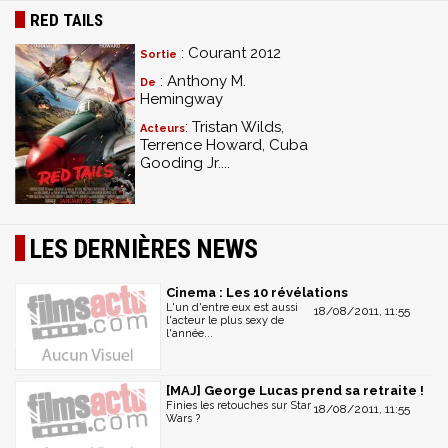
RED TAILS
: Courant 2012
Sortie
: Anthony M.
De
Hemingway
: Tristan Wilds,
Acteurs
Terrence Howard, Cuba
Gooding Jr....
LES DERNIÈRES NEWS
Cinema : Les 10 révélations
L'un d'entre eux est aussi
18/08/2011, 11:55
l'acteur le plus sexy de
l'année...
[MAJ] George Lucas prend sa retraite !
Finies les retouches sur Star
18/08/2011, 11:55
Wars ?