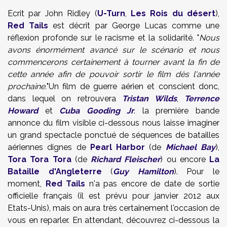
Ecrit par John Ridley (
U-Turn
,
Les Rois du désert
),
Red Tails
est décrit par
George Lucas
comme une
réflexion profonde sur le racisme et la solidarité. "
Nous
avons énormément avancé sur le scénario et nous
commencerons certainement à tourner avant la fin de
cette année afin de pouvoir sortir le film dès l'année
prochaine.
"Un film de guerre aérien et conscient donc,
dans lequel on retrouvera
Tristan Wilds
,
Terrence
Howard
et
Cuba Gooding Jr
. la première bande
annonce du film visible ci-dessous nous laisse imaginer
un grand spectacle ponctué de séquences de batailles
aériennes dignes de
Pearl Harbor
(de
Michael Bay
),
Tora Tora Tora
(de
Richard Fleischer
) ou encore
La
Bataille d'Angleterre
(
Guy Hamilton
). Pour le
moment,
Red Tails
n'a pas encore de date de sortie
officielle français (il est prévu pour janvier 2012 aux
Etats-Unis), mais on aura très certainement l'occasion de
vous en reparler. En attendant, découvrez ci-dessous la