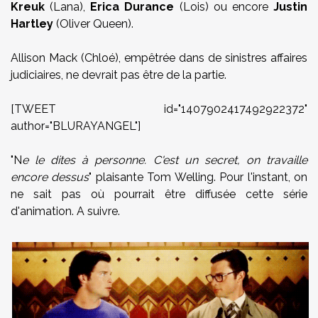
Kreuk
(Lana),
Erica Durance
(Lois) ou encore
Justin
Hartley
(Oliver Queen).
Allison Mack (Chloé), empêtrée dans de sinistres affaires
judiciaires, ne devrait pas être de la partie.
[TWEET id="1407902417492922372"
author="BLURAYANGEL"]
"N
e le dites à personne. C'est un secret, on travaille
encore dessus
" plaisante Tom Welling. Pour l'instant, on
ne sait pas où pourrait être diffusée cette série
d'animation. A suivre.