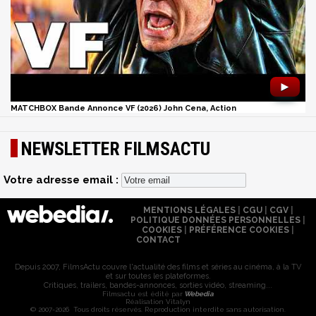
►
MATCHBOX Bande Annonce VF (2026) John Cena, Action
NEWSLETTER FILMSACTU
Votre adresse email :
MENTIONS LÉGALES
|
CGU
|
CGV
|
POLITIQUE DONNÉES PERSONNELLES
|
COOKIES
|
PRÉFÉRENCE COOKIES
|
CONTACT
Depuis 2007, FilmsActu couvre l'actualité des films et séries au cinéma, à la TV
et sur toutes les plateformes.
Critiques, trailers, bandes-annonces, sorties vidéo, streaming...
Filmsactu est édité par
Webedia
Réalisation Vitalyn
© 2007-2026 Tous droits réservés. Reproduction interdite sans autorisation.