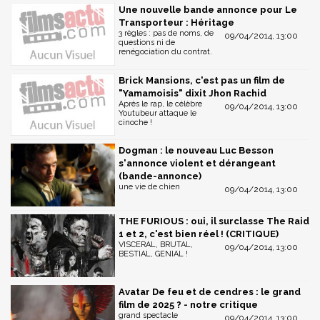
Une nouvelle bande annonce pour Le
Transporteur : Héritage
3 règles : pas de noms, de
09/04/2014, 13:00
questions ni de
renégociation du contrat.
Brick Mansions, c'est pas un film de
"Yamamoisis" dixit Jhon Rachid
Après le rap, le célèbre
09/04/2014, 13:00
Youtubeur attaque le
cinoche !
Dogman : le nouveau Luc Besson
s'annonce violent et dérangeant
(bande-annonce)
une vie de chien
09/04/2014, 13:00
THE FURIOUS : oui, il surclasse The Raid
1 et 2, c'est bien réel ! (CRITIQUE)
VISCERAL, BRUTAL,
09/04/2014, 13:00
BESTIAL, GENIAL !
Avatar De feu et de cendres : le grand
film de 2025 ? - notre critique
grand spectacle
09/04/2014, 13:00