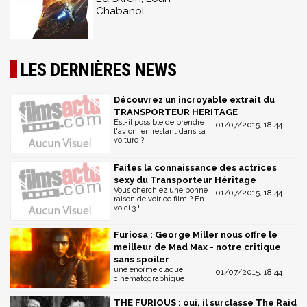
Chabanol...
LES DERNIÈRES NEWS
Découvrez un incroyable extrait du
TRANSPORTEUR HERITAGE
Est-il possible de prendre
01/07/2015, 18:44
l'avion, en restant dans sa
voiture ?
Faites la connaissance des actrices
sexy du Transporteur Héritage
Vous cherchiez une bonne
01/07/2015, 18:44
raison de voir ce film ? En
voici 3 !
Furiosa : George Miller nous offre le
meilleur de Mad Max - notre critique
sans spoiler
une énorme claque
01/07/2015, 18:44
cinématographique
THE FURIOUS : oui, il surclasse The Raid