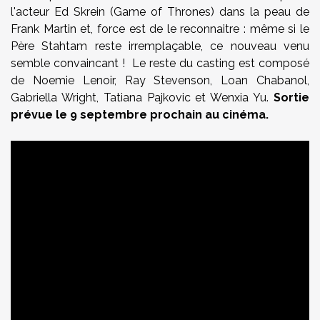
l'acteur Ed Skrein (Game of Thrones) dans la peau de
Frank Martin et, force est de le reconnaitre : même si le
Père Stahtam reste irremplaçable, ce nouveau venu
semble convaincant ! Le reste du casting est composé
de Noemie Lenoir, Ray Stevenson, Loan Chabanol,
Gabriella Wright, Tatiana Pajkovic et Wenxia Yu.
Sortie
prévue le 9 septembre prochain au cinéma.