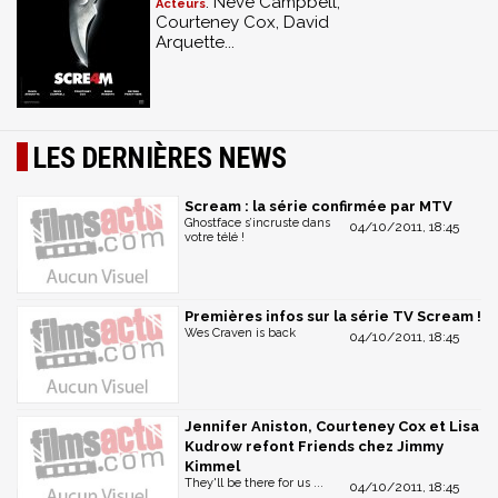
: Neve Campbell,
Acteurs
Courteney Cox, David
Arquette...
LES DERNIÈRES NEWS
Scream : la série confirmée par MTV
Ghostface s’incruste dans
04/10/2011, 18:45
votre télé !
Premières infos sur la série TV Scream !
Wes Craven is back
04/10/2011, 18:45
Jennifer Aniston, Courteney Cox et Lisa
Kudrow refont Friends chez Jimmy
Kimmel
They'll be there for us ...
04/10/2011, 18:45