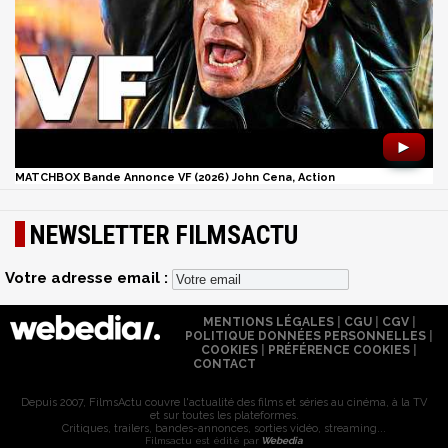
►
MATCHBOX Bande Annonce VF (2026) John Cena, Action
NEWSLETTER FILMSACTU
Votre adresse email :
MENTIONS LÉGALES
|
CGU
|
CGV
|
POLITIQUE DONNÉES PERSONNELLES
|
COOKIES
|
PRÉFÉRENCE COOKIES
|
CONTACT
Depuis 2007, FilmsActu couvre l'actualité des films et séries au cinéma, à la TV
et sur toutes les plateformes.
Critiques, trailers, bandes-annonces, sorties vidéo, streaming...
Filmsactu est édité par
Webedia