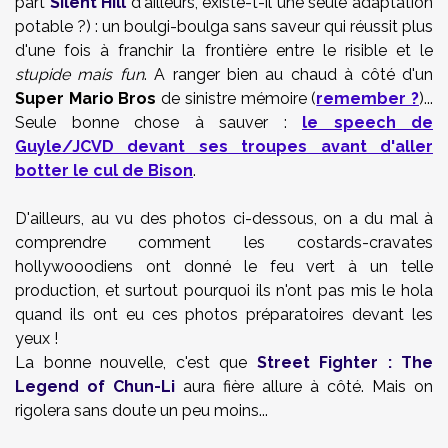
part
Silent Hill
d'ailleurs, existe-t-il une seule adaptation
potable ?) : un boulgi-boulga sans saveur qui réussit plus
d'une fois à franchir la frontière entre le risible et le
stupide mais fun
. A ranger bien au chaud à côté d'un
Super Mario Bros
de sinistre mémoire (
remember ?
)...
Seule bonne chose à sauver :
le speech de
Guyle/JCVD devant ses troupes avant d'aller
botter le cul de Bison
.
D'ailleurs, au vu des photos ci-dessous, on a du mal à
comprendre comment les costards-cravates
hollywooodiens ont donné le feu vert à un telle
production, et surtout
pourquoi ils n'ont pas mis le hola
quand ils ont eu ces photos préparatoires devant les
yeux !
La bonne nouvelle, c'est que
Street Fighter : The
Legend of Chun-Li
aura fière allure à côté. Mais on
rigolera sans doute un peu moins...