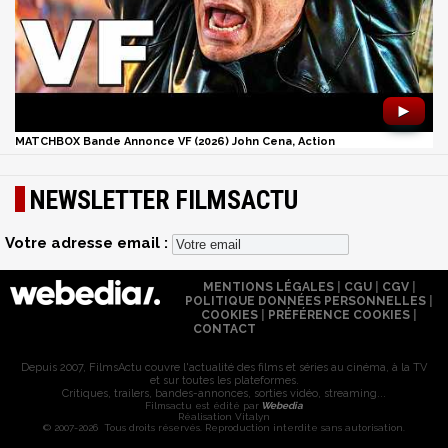
►
MATCHBOX Bande Annonce VF (2026) John Cena, Action
NEWSLETTER FILMSACTU
Votre adresse email :
MENTIONS LÉGALES
|
CGU
|
CGV
|
POLITIQUE DONNÉES PERSONNELLES
|
COOKIES
|
PRÉFÉRENCE COOKIES
|
CONTACT
Depuis 2007, FilmsActu couvre l'actualité des films et séries au cinéma, à la TV
et sur toutes les plateformes.
Critiques, trailers, bandes-annonces, sorties vidéo, streaming...
Filmsactu est édité par
Webedia
Réalisation Vitalyn
© 2007-2026 Tous droits réservés. Reproduction interdite sans autorisation.