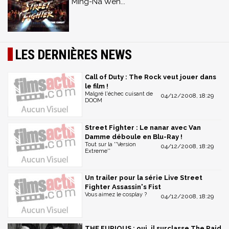
Ming-Na Wen...
LES DERNIÈRES NEWS
Call of Duty : The Rock veut jouer dans
le film !
Malgré l'échec cuisant de
04/12/2008, 18:29
DOOM
Street Fighter : Le nanar avec Van
Damme déboule en Blu-Ray !
Tout sur la ''Version
04/12/2008, 18:29
Extreme''
Un trailer pour la série Live Street
Fighter Assassin's Fist
Vous aimez le cosplay ?
04/12/2008, 18:29
THE FURIOUS : oui, il surclasse The Raid