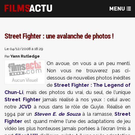
Street Fighter : une avalanche de photos !
Le 04/12/2008 à 18:29
Yann Rutledge
Par
On avoue, on vous a un peu menti.
Non vous ne trouverez pas ci-
dessous de nouvelles photos inédites
de
Street Fighter : The Legend of
Chun-Li
, mais des photos du vrai, du seul, de l'unique
Street Fighter
jamais réalisé à nos yeux : celui avec
notre
JCVD
à nous dans le rôle de Guyle. Réalisé en
1994 par un
Steven E. de Souza
à la ramasse,
Street
Fighter
est quand même l'une des adaptations de jeu
vidéo les plus honteuses jamais portées à l'écran
(mis à