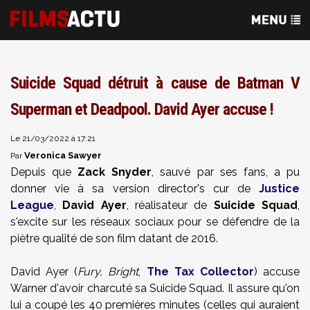
Suicide Squad détruit à cause de Batman V
Superman et Deadpool. David Ayer accuse !
Le 21/03/2022 à 17:21
Veronica Sawyer
Par
Depuis que
Zack Snyder
, sauvé par ses fans, a pu
donner vie à sa version director's cur de
Justice
League
,
David Ayer
, réalisateur de
Suicide Squad
,
s'excite sur les réseaux sociaux pour se défendre de la
piètre qualité de son film datant de 2016.
David Ayer (
Fury, Bright
,
The Tax Collector
) accuse
Warner d'avoir charcuté sa Suicide Squad. Il assure qu'on
lui a coupé les 40 premières minutes (celles qui auraient