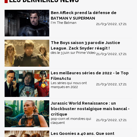
Ben Affleck prend la défense de
BATMAN V SUPERMAN
I'm The Batman
21/03/2022, 17:21
The Boys saison 3 parodie Justice
League. Zack Snyder réagit !
dès le 3 juin sur Prime Video
21/03/2022, 17:21
Les meilleures séries de 2022 - le Top
FilmsActu
Les séries qui nous ont
21/03/2022, 17:21
marqués en 2022
Jurassic World Renaissance : un
blockbuster nostalgique mais bancal -
critique
pop-corn et monstres qui
21/03/2022, 17:21
claquent
Les Goonies a 40 ans. Que sont