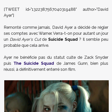
[TWEET id="1322387567040319488" author="David
Ayer"]
Remonté comme jamais, David Ayer a décidé de régler
ses comptes avec Warner. Verra-t-on pour autant un jour
un
David Ayer's Cut
de
Suicide Squad
? Il semble peu
probable que cela arrive.
Ayer ne bénéficie pas du statut culte de Zack Snyder
puis
The Suicide Squad
de James Gunn, bien plus
réussi, à définitivement enterré son film.