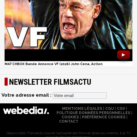
►
MATCHBOX Bande Annonce VF (2026) John Cena, Action
NEWSLETTER FILMSACTU
Votre adresse email :
MENTIONS LÉGALES
|
CGU
|
CGV
|
POLITIQUE DONNÉES PERSONNELLES
|
COOKIES
|
PRÉFÉRENCE COOKIES
|
CONTACT
Depuis 2007, FilmsActu couvre l'actualité des films et séries au cinéma, à la TV