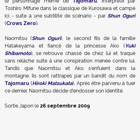
le personnage même de
Tajomaru
, interprété par
Toshiro Mifune dans le classique de Kurosawa et campé
ici - suite à une subtilité de scénario - par
Shun Oguri
(
Crows Zero
).
Naomitsu (
Shun Oguri
), le second fils de la famille
Hatakeyama et fiancé de la princesse Ako (
Yuki
Shibamoto
), se retrouve chassé de chez lui et traqué
sans relâche suite à une conspiration menée contre lui.
Tandis que Naomitsu et Ako s'enfuient dans la
montagne, ils sont rattrapés par un bandit du nom de
Tajomaru
(
Hiroki Matsukata
). Après être parvenu à tuer
ce dernier, Naomitsu décide d'endosser son identité.
Sortie Japon le
26 septembre 2009