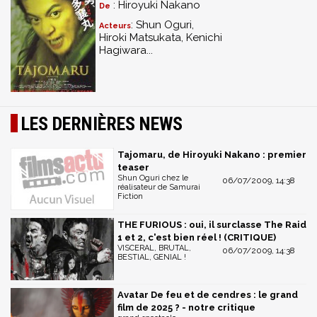
: Hiroyuki Nakano
De
: Shun Oguri,
Acteurs
Hiroki Matsukata, Kenichi
Hagiwara...
LES DERNIÈRES NEWS
Tajomaru, de Hiroyuki Nakano : premier
teaser
Shun Oguri chez le
06/07/2009, 14:38
réalisateur de Samurai
Fiction
THE FURIOUS : oui, il surclasse The Raid
1 et 2, c'est bien réel ! (CRITIQUE)
VISCERAL, BRUTAL,
06/07/2009, 14:38
BESTIAL, GENIAL !
Avatar De feu et de cendres : le grand
film de 2025 ? - notre critique