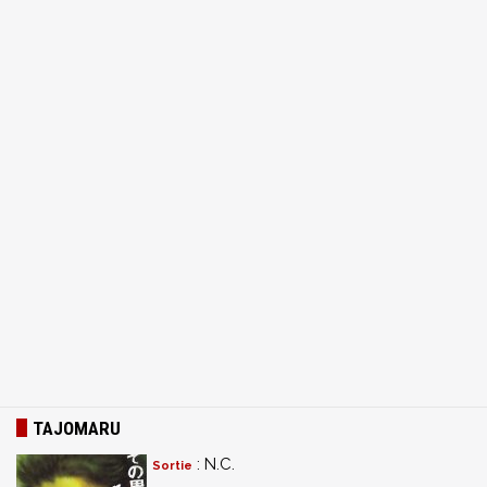
TAJOMARU
: N.C.
Sortie