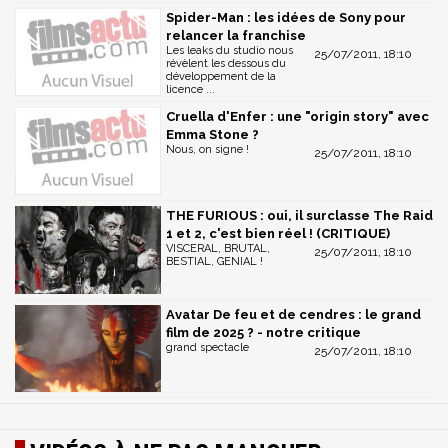
Spider-Man : les idées de Sony pour
relancer la franchise
Les leaks du studio nous
25/07/2011, 18:10
révèlent les dessous du
développement de la
licence ...
Cruella d'Enfer : une "origin story" avec
Emma Stone ?
Nous, on signe !
25/07/2011, 18:10
THE FURIOUS : oui, il surclasse The Raid
1 et 2, c'est bien réel ! (CRITIQUE)
VISCERAL, BRUTAL,
25/07/2011, 18:10
BESTIAL, GENIAL !
Avatar De feu et de cendres : le grand
film de 2025 ? - notre critique
grand spectacle
25/07/2011, 18:10