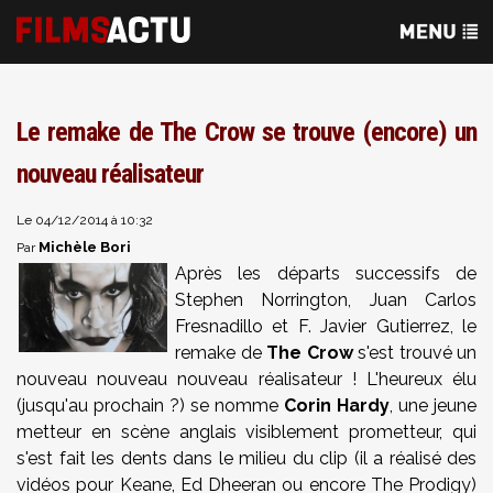
Le remake de The Crow se trouve (encore) un
nouveau réalisateur
Le 04/12/2014 à 10:32
Michèle Bori
Par
Après les départs successifs de
Stephen Norrington, Juan Carlos
Fresnadillo et F. Javier Gutierrez, le
remake de
The Crow
s'est trouvé un
nouveau nouveau nouveau réalisateur ! L'heureux élu
(jusqu'au prochain ?) se nomme
Corin Hardy
, une jeune
metteur en scène anglais visiblement prometteur, qui
s'est fait les dents dans le milieu du clip (il a réalisé des
vidéos pour Keane, Ed Dheeran ou encore The Prodigy)