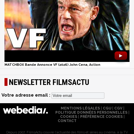
►
MATCHBOX Bande Annonce VF (2026) John Cena, Action
NEWSLETTER FILMSACTU
Votre adresse email :
MENTIONS LÉGALES
|
CGU
|
CGV
|
POLITIQUE DONNÉES PERSONNELLES
|
COOKIES
|
PRÉFÉRENCE COOKIES
|
CONTACT
Depuis 2007, FilmsActu couvre l'actualité des films et séries au cinéma, à la TV