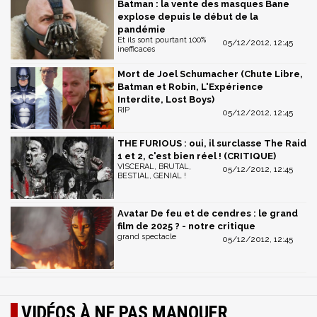
Batman : la vente des masques Bane
explose depuis le début de la
pandémie
Et ils sont pourtant 100%
05/12/2012, 12:45
inefficaces
Mort de Joel Schumacher (Chute Libre,
Batman et Robin, L'Expérience
Interdite, Lost Boys)
RIP
05/12/2012, 12:45
THE FURIOUS : oui, il surclasse The Raid
1 et 2, c'est bien réel ! (CRITIQUE)
VISCERAL, BRUTAL,
05/12/2012, 12:45
BESTIAL, GENIAL !
Avatar De feu et de cendres : le grand
film de 2025 ? - notre critique
grand spectacle
05/12/2012, 12:45
VIDÉOS À NE PAS MANQUER