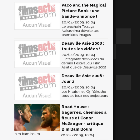
Paco and the Magical
o
Picture Book : une
e
bande-annonce !
.
20/04/2009, 10:04
Le prochain Tetsuya
Nakashima dévoile ses
premières images
Deauville Asie 2008 :
toutes les vidéos !
20/04/2009, 10:04
L'intégralité des vidéos du
dernier Festival du Film
Asiatique de Deauville 2008
Deauville Asie 2008 :
Jour 2
20/04/2009, 10:04
Joe Hisaishi et Kôji Yakusho
sous les feux des projecteurs
Road House :
bagarres, chemises à
fleurs et Conor
McGregor - critique
Bim Bam Boum
bim bam boum
20/04/2009, 10:04