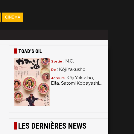
CINÉMA
TOAD'S OIL
: N.C.
Sortie
: Kôji Yakusho
De
: Kôji Yakusho,
Acteurs
Eita, Satomi Kobayashi...
u
e
s
LES DERNIÈRES NEWS
i
e