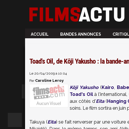
ACCUEIL
BANDES ANNONCES
CRITIQ
Toad's Oil, de Kôji Yakusho : la bande-
Le 20/04/2009 à 10:04
Caroline Leroy
Par
Kôji Yakusho
(
Kairo
,
Babe
Toad's Oil
à l'international
aux côtés d'
Eita
(
Hanging 
soins. Le film sortira en jui
Takuya (
Eita
) se fait renverser par une voiture
Nikaidô). Dans le même temps, son ami Akib