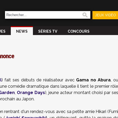
JEUX VIDÉO
UES
NEWS
SÉRIES TV
CONCOURS
annonce
l
) fait ses débuts de réalisateur avec
Gama no Abura
, o
, une comédie dramatique dans laquelle il tient le premier rôl
Garden
,
Orange Days
), jeune acteur montant choisi par se
n prochain au Japon.
 en rentrant d'un rendez-vous avec sa petite amie Hikari (Fum
a (
Junichi Sawayashiki
), un délinquant, quitte la maison d