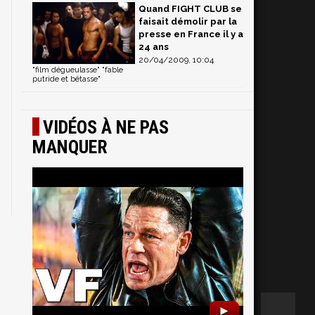
Quand FIGHT CLUB se
faisait démolir par la
presse en France il y a
24 ans
20/04/2009, 10:04
"film dégueulasse" "fable
putride et bêtasse"
VIDÉOS À NE PAS
MANQUER
►