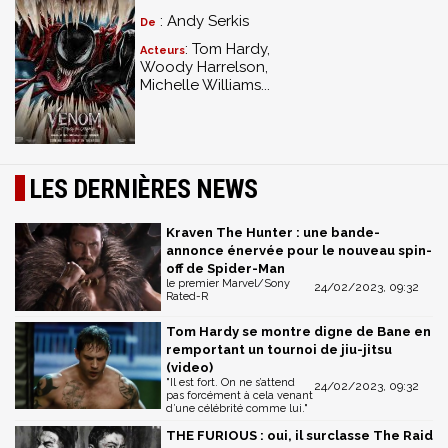
: Andy Serkis
De
: Tom Hardy,
Acteurs
Woody Harrelson,
Michelle Williams...
LES DERNIÈRES NEWS
Kraven The Hunter : une bande-
annonce énervée pour le nouveau spin-
off de Spider-Man
le premier Marvel/Sony
24/02/2023, 09:32
Rated-R
Tom Hardy se montre digne de Bane en
remportant un tournoi de jiu-jitsu
(video)
"Il est fort. On ne s’attend
24/02/2023, 09:32
pas forcément à cela venant
d’une célébrité comme lui."
THE FURIOUS : oui, il surclasse The Raid