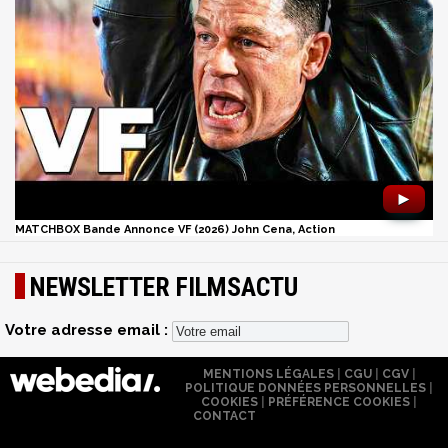
►
MATCHBOX Bande Annonce VF (2026) John Cena, Action
NEWSLETTER FILMSACTU
Votre adresse email :
MENTIONS LÉGALES
|
CGU
|
CGV
|
POLITIQUE DONNÉES PERSONNELLES
|
COOKIES
|
PRÉFÉRENCE COOKIES
|
CONTACT