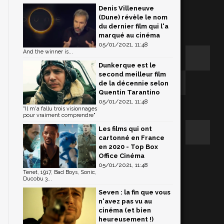
Denis Villeneuve
(Dune) révèle le nom
du dernier film qui l'a
marqué au cinéma
05/01/2021, 11:48
And the winner is...
Dunkerque est le
second meilleur film
de la décennie selon
Quentin Tarantino
05/01/2021, 11:48
"Il m'a fallu trois visionnages
pour vraiment comprendre"
Les films qui ont
cartonné en France
en 2020 - Top Box
Office Cinéma
05/01/2021, 11:48
Tenet, 1917, Bad Boys, Sonic,
Ducobu 3...
Seven : la fin que vous
n'avez pas vu au
cinéma (et bien
heureusement !)