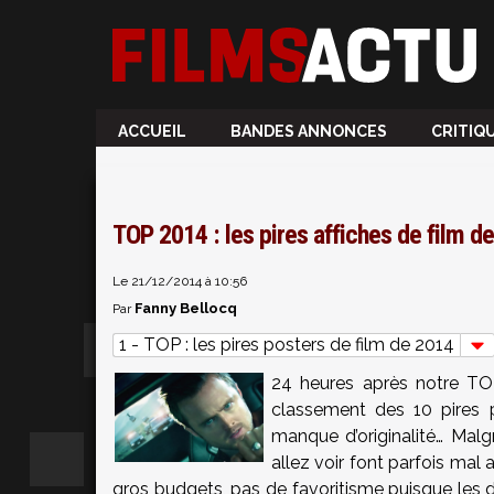
ACCUEIL
BANDES ANNONCES
CRITIQ
TOP 2014 : les pires affiches de film de 
Le 21/12/2014 à 10:56
Fanny Bellocq
Par
1 - TOP : les pires posters de film de 2014
24 heures après notre T
classement des 10 pires 
manque d’originalité… Mal
allez voir font parfois mal 
gros budgets, pas de favoritisme puisque les