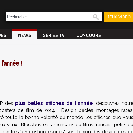
JEUX VIDÉO
UES
NEWS
SÉRIES TV
CONCOURS
l'année !
OP des
plus belles affiches de l'année
, découvrez notr
posters de film de 2014 ! Design bâclés, montages ratés
gré toute la bonne volonté du monde, les affiches que vou
aux yeux ! Blockbusters américains ou films français, petits o
 desastres "photoshop-esques" sont légion des deux côtés d