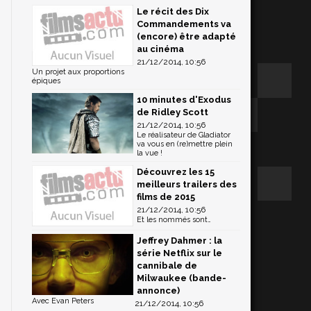
Le récit des Dix
Commandements va
(encore) être adapté
au cinéma
21/12/2014, 10:56
Un projet aux proportions
épiques
10 minutes d'Exodus
de Ridley Scott
21/12/2014, 10:56
Le réalisateur de Gladiator
va vous en (re)mettre plein
la vue !
Découvrez les 15
meilleurs trailers des
films de 2015
21/12/2014, 10:56
Et les nommés sont…
Jeffrey Dahmer : la
série Netflix sur le
cannibale de
Milwaukee (bande-
annonce)
Avec Evan Peters
21/12/2014, 10:56