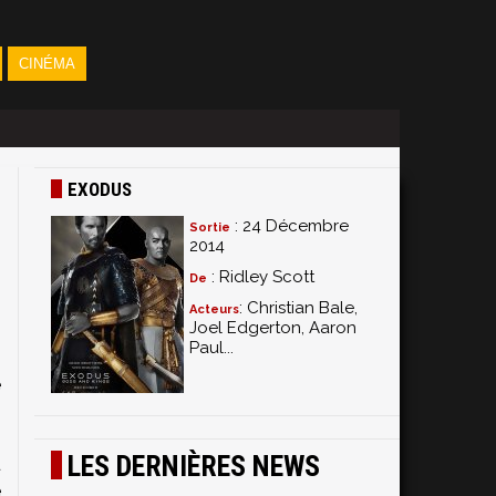
CINÉMA
EXODUS
: 24 Décembre
Sortie
2014
: Ridley Scott
De
: Christian Bale,
Acteurs
Joel Edgerton, Aaron
Paul...
e
,
s
LES DERNIÈRES NEWS
u
e