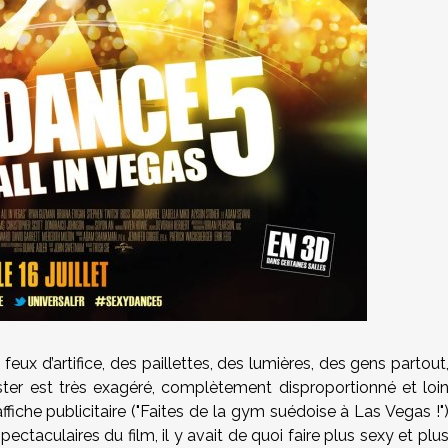
eux d’artifice, des paillettes, des lumières, des gens partout
poster est très exagéré, complètement disproportionné et loi
ffiche publicitaire ("Faites de la gym suédoise à Las Vegas !"
ctaculaires du film, il y avait de quoi faire plus sexy et plu