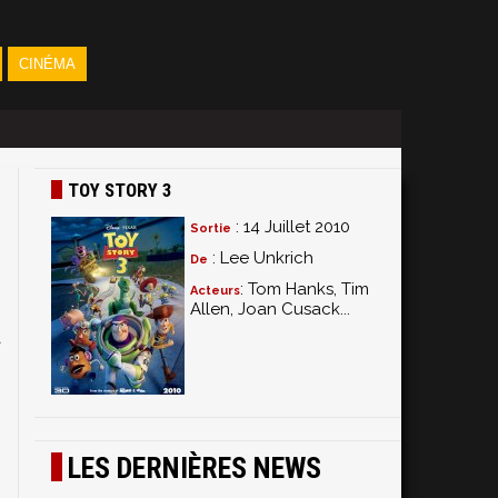
CINÉMA
TOY STORY 3
: 14 Juillet 2010
Sortie
: Lee Unkrich
De
: Tom Hanks, Tim
Acteurs
Allen, Joan Cusack...
à
s
s
,
LES DERNIÈRES NEWS