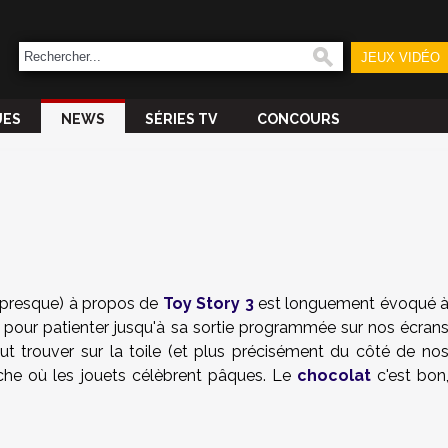
JEUX VIDÉO
UES
NEWS
SÉRIES TV
CONCOURS
ou presque) à propos de
Toy Story 3
est longuement évoqué 
, pour patienter jusqu'à sa sortie programmée sur nos écran
peut trouver sur la toile (et plus précisément du côté de no
iche où les jouets célèbrent pâques. Le
chocolat
c'est bon