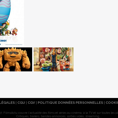
LÉGALES
|
CGU
|
CGV
|
POLITIQUE DONNÉES PERSONNELLES
|
COOKI
7, FilmsActu couvre l'actualité des films et séries au cinéma, à la TV et sur toutes les p
Critiques, trailers, bandes-annonces, sorties vidéo, streaming...