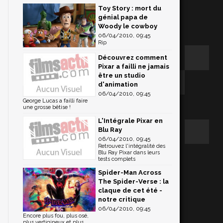
Toy Story : mort du
génial papa de
Woody le cowboy
06/04/2010, 09:45
Rip
Découvrez comment
Pixar a failli ne jamais
être un studio
d'animation
06/04/2010, 09:45
George Lucas a failli faire
une grosse bêtise !
L'Intégrale Pixar en
Blu Ray
06/04/2010, 09:45
Retrouvez l'intégralité des
Blu Ray Pixar dans leurs
tests complets
Spider-Man Across
The Spider-Verse : la
claque de cet été -
notre critique
06/04/2010, 09:45
Encore plus fou, plus osé,
plus vertigineux et plus