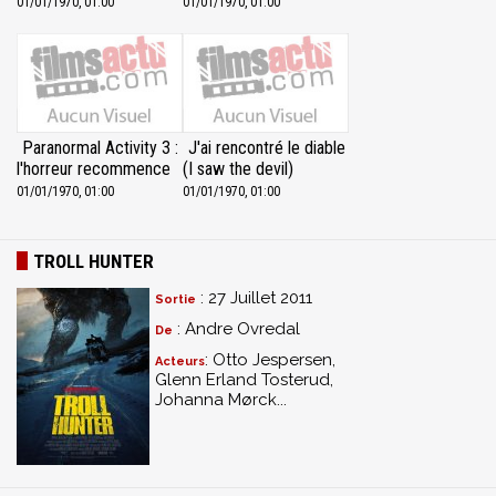
01/01/1970, 01:00
01/01/1970, 01:00
Paranormal Activity 3 :
J'ai rencontré le diable
l'horreur recommence
(I saw the devil)
01/01/1970, 01:00
01/01/1970, 01:00
TROLL HUNTER
: 27 Juillet 2011
Sortie
: Andre Ovredal
De
: Otto Jespersen,
Acteurs
Glenn Erland Tosterud,
Johanna Mørck...