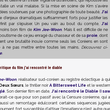
 et délivre un thriller vigilante ultraviolent, qui repousse les
stalle un vrai malaise. Si la mise en scène de Kim s'avère
es idées soutenues par une photographie de toute beauté,
J'ai
'enjeux dramatiques suffisamment forts pour justifier les
finit par s'épuiser. Un peu vain au bout du compte,
J'ai
 moins bon film de
Kim Jee-Woon
. Mais il est difficile de ne
'auboutisme de ce jeu enragé du chasseur et de sa
proie
, dont
gnent une brutalité inouïe comme seuls les Coréens en sont
e à ne pas mettre entre toutes les mains.
Découvrez
ci-
le
.
ritique du film j'ai rencontré le diable
ee-Woon
, réalisateur sud-coréen au registre éclectique à qu
Deux Sœurs
, le thriller noir
A Bittersweet Life
et le wester
glé
. Son dernier film en date,
J'ai rencontré le Diable
(
I sa
 serait-ce que pour son passif avec la Censure coréenne, qui 
s aussi un remontage édulcorant certaines séquences jugée
gument fort susceptible d'attiser l'impatience n'est autre qu