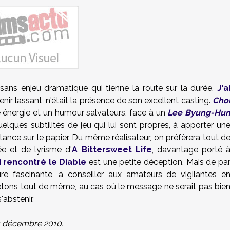
 sans enjeu dramatique qui tienne la route sur la durée,
J'a
r lassant, n'était la présence de son excellent casting.
Cho
énergie et un humour salvateurs, face à un
Lee Byung-Hu
uelques subtilités de jeu qui lui sont propres, à apporter un
nce sur le papier. Du même réalisateur, on préfèrera tout d
e et de lyrisme d'
A Bittersweet Life
, davantage porté 
i rencontré le Diable
est une petite déception. Mais de pa
e fascinante, à conseiller aux amateurs de vigilantes e
épétons tout de même, au cas où le message ne serait pas bie
'abstenir.
 13 décembre 2010.