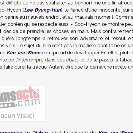
 est difficile de ne pas souhaiter au bonhomme une fin atroce
Soo-Hyeon (
Lee Byung-Hun
), le fiancé d'une innocente jeun
e en panne au mauvais endroit et au mauvais moment. Comm
hriller coréen qui se respecte aussi -, Soo-Hyeon se montre pe
 et décide de prendre les choses en main. Mais contrairemen
guère longtemps à retrouver son adversaire et résout e
ans voix. Le sujet du film n'est pas la manière dont le héros v
 que
Kim Jee-Woon
entreprend de développer. En effet, plutô
e de l'interrompre dans ses ébats et de le passer à tabac
 de faire durer la traque. Autant dire que la démarche révèle u
 rencontré le Diable
, c'est la volonté de
Kim Jee-Woo