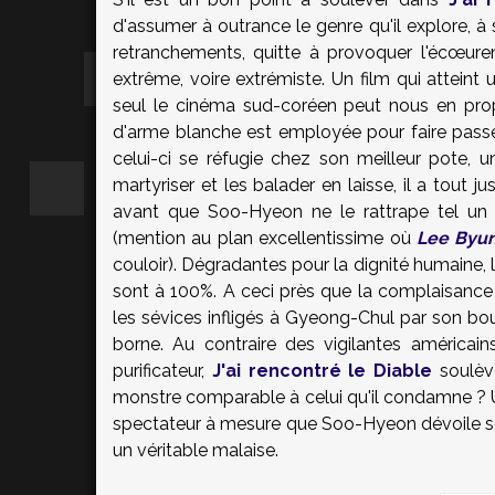
d'assumer à outrance le genre qu'il explore, à s
retranchements, quitte à provoquer l'écœur
extrême, voire extrémiste. Un film qui attein
seul le cinéma sud-coréen peut nous en propo
d'arme blanche est employée pour faire pas
celui-ci se réfugie chez son meilleur pote, 
martyriser et les balader en laisse, il a tout
avant que Soo-Hyeon ne le rattrape tel un 
(mention au plan excellentissime où
Lee Byu
couloir). Dégradantes pour la dignité humaine,
sont à 100%. A ceci près que la complaisance 
les sévices infligés à Gyeong-Chul par son bou
borne. Au contraire des vigilantes américain
purificateur,
J'ai rencontré le Diable
soulèv
monstre comparable à celui qu'il condamne ? 
spectateur à mesure que Soo-Hyeon dévoile son
un véritable malaise.