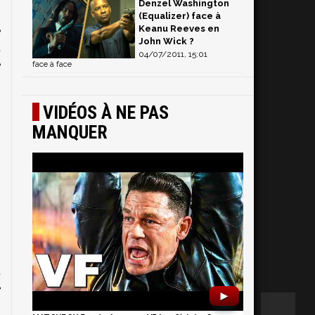
Denzel Washington
n
(Equalizer) face à
Keanu Reeves en
e
John Wick ?
a
04/07/2011, 15:01
e
face à face
s
s
VIDÉOS À NE PAS
MANQUER
i
t
e
►
i