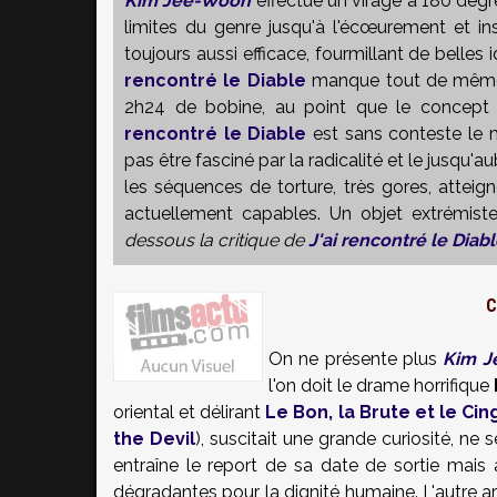
Kim Jee-Woon
effectue un virage à 180 degrés
limites du genre jusqu'à l'écœurement et in
toujours aussi efficace, fourmillant de bell
rencontré le Diable
manque tout de même d
2h24 de bobine, au point que le concept 
rencontré le Diable
est sans conteste le
pas être fasciné par la radicalité et le jusqu
les séquences de torture, très gores, attei
actuellement capables. Un objet extrémist
dessous
la critique de
J'ai rencontré le Diab
C
On ne présente plus
Kim J
l'on doit le drame horrifique
oriental et délirant
Le Bon, la Brute et le Cin
the Devil
), suscitait une grande curiosité, ne
entraîne le report de sa date de sortie mai
dégradantes pour la dignité humaine. L'autre ar