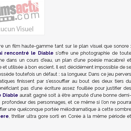
re un film haute-gamme tant sur le plan visuel que sonore 
ai rencontré le Diable
s'offre une photographie de tout
ime dans un cours d'eau, un plan d'une poésie macabre) e
et utilisée à bon escient. Il est décidément impossible de s
possède toutefois un défaut : sa longueur. Dans ce jeu perver
tiques finissent par s'essouffler au bout des deux tiers d
iciant pas d'une écriture assez fouillée pour justifier de
e Diable
aurait gagné soit à être amputé d'une bonne demi
 en profondeur des personnages, et ce même si l'on ne pourr
ffler une quelconque portée mélodramatique à cette sombr
ere
, thriller ultra gore sorti en Corée à la même période e