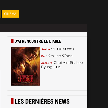
CINÉMA
J'AI RENCONTRÉ LE DIABLE
: 6 Juillet 2011
Sortie
: Kim Jee-Woon
De
: Choi Min-Sik, Lee
Acteurs
Byung-Hun
LES DERNIÈRES NEWS