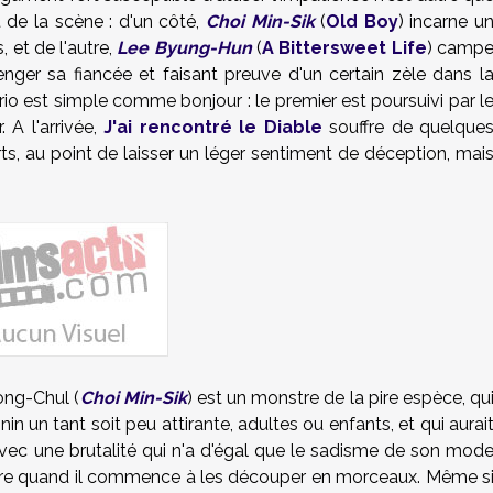
 de la scène : d'un côté,
Choi Min-Sik
(
Old Boy
) incarne u
 et de l'autre,
Lee Byung-Hun
(
A Bittersweet Life
) camp
nger sa fiancée et faisant preuve d'un certain zèle dans l
nario est simple comme bonjour : le premier est poursuivi par l
. A l'arrivée,
J'ai rencontré le Diable
souffre de quelque
s, au point de laisser un léger sentiment de déception, mai
ong-Chul (
Choi Min-Sik
) est un monstre de la pire espèce, qu
n un tant soit peu attirante, adultes ou enfants, et qui aurai
 avec une brutalité qui n'a d'égal que le sadisme de son mod
core quand il commence à les découper en morceaux. Même s