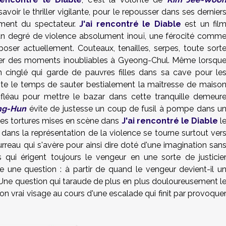
avoir le thriller vigilante, pour le repousser dans ses dernier
ement du spectateur.
J'ai rencontré le Diable
est un fil
t un degré de violence absolument inouï, une férocité comm
ser actuellement. Couteaux, tenailles, serpes, toute sort
ser des moments inoubliables à Gyeong-Chul. Même lorsqu
un cinglé qui garde de pauvres filles dans sa cave pour le
 juste le temps de sauter bestialement la maîtresse de maiso
fléau pour mettre le bazar dans cette tranquille demeur
ng-Hun
évite de justesse un coup de fusil à pompe dans u
 les tortures mises en scène dans
J'ai rencontré le Diable
l
dans la représentation de la violence se tourne surtout ver
rreau qui s'avère pour ainsi dire doté d'une imagination san
s qui érigent toujours le vengeur en une sorte de justicie
e une question : à partir de quand le vengeur devient-il u
Une question qui taraude de plus en plus douloureusement l
 vrai visage au cours d'une escalade qui finit par provoque