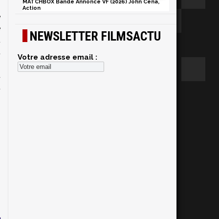
MATCHBOX Bande Annonce VF (2026) John Cena,
,
Action
e
e
NEWSLETTER FILMSACTU
u
t
Votre adresse email :
n
a
t
,
n
n