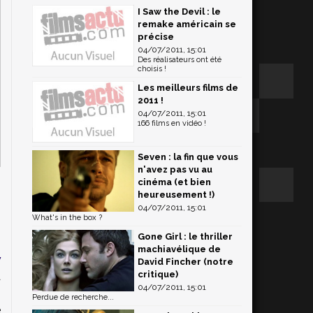
I Saw the Devil : le
remake américain se
précise
04/07/2011, 15:01
Des réalisateurs ont été
choisis !
Les meilleurs films de
2011 !
04/07/2011, 15:01
166 films en vidéo !
Seven : la fin que vous
n'avez pas vu au
cinéma (et bien
heureusement !)
04/07/2011, 15:01
What's in the box ?
i
Gone Girl : le thriller
n
machiavélique de
w
David Fincher (notre
critique)
a
04/07/2011, 15:01
s
Perdue de recherche...
e