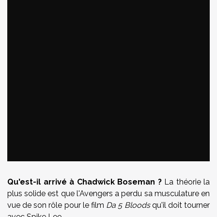
Qu'est-il arrivé à Chadwick Boseman ?
La théorie la
plus solide est que l'Avengers a perdu sa musculature en
vue de son rôle pour le film
Da 5 Bloods
qu'il doit tourner
avec Spike Lee.