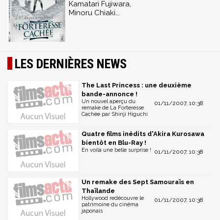
Kamatari Fujiwara,
Minoru Chiaki...
LES DERNIÈRES NEWS
The Last Princess : une deuxième
bande-annonce !
Un nouvel aperçu du
01/11/2007, 10:38
remake de La Forteresse
Cachée par Shinji Higuchi
Quatre films inédits d'Akira Kurosawa
bientôt en Blu-Ray !
En voilà une belle surprise !
01/11/2007, 10:38
Un remake des Sept Samouraïs en
Thaïlande
Hollywood redécouvre le
01/11/2007, 10:38
patrimoine du cinéma
japonais