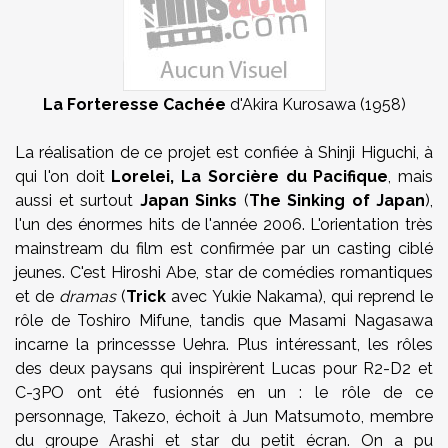
La Forteresse Cachée
d'Akira Kurosawa (1958)
La réalisation de ce projet est confiée à Shinji Higuchi, à
qui l'on doit
Lorelei, La Sorcière du Pacifique
, mais
aussi et surtout
Japan Sinks
(
The Sinking of Japan
),
l'un des énormes hits de l'année 2006. L'orientation très
mainstream du film est confirmée par un casting ciblé
jeunes. C'est Hiroshi Abe, star de comédies romantiques
et de
dramas
(
Trick
avec Yukie Nakama), qui reprend le
rôle de Toshiro Mifune, tandis que Masami Nagasawa
incarne la princessse Uehra. Plus intéressant, les rôles
des deux paysans qui inspirèrent Lucas pour R2-D2 et
C-3PO ont été fusionnés en un : le rôle de ce
personnage, Takezo, échoit à Jun Matsumoto, membre
du groupe Arashi et star du petit écran. On a pu