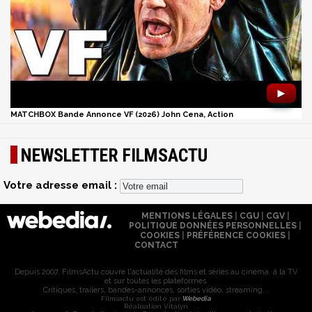
►
MATCHBOX Bande Annonce VF (2026) John Cena, Action
NEWSLETTER FILMSACTU
Votre adresse email :
MENTIONS LÉGALES
|
CGU
|
CGV
|
POLITIQUE DONNÉES PERSONNELLES
|
COOKIES
|
PRÉFÉRENCE COOKIES
|
CONTACT
Depuis 2007, FilmsActu couvre l'actualité des films et séries au cinéma, à la TV
et sur toutes les plateformes.
Critiques, trailers, bandes-annonces, sorties vidéo, streaming...
Filmsactu est édité par
Webedia
Réalisation Vitalyn