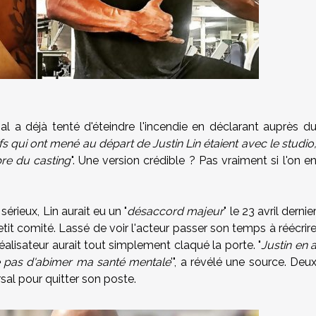
sal a déjà tenté d'éteindre l'incendie en déclarant auprès d
fs qui ont mené au départ de Justin Lin étaient avec le studio
re du casting
". Une version crédible ? Pas vraiment si l'on e
érieux, Lin aurait eu un "
désaccord majeur
" le 23 avril dernie
etit comité. Lassé de voir l'acteur passer son temps à réécrir
 réalisateur aurait tout simplement claqué la porte. "
Justin en 
ite pas d'abimer ma santé mentale
'", a révélé une source. Deu
rsal pour quitter son poste.