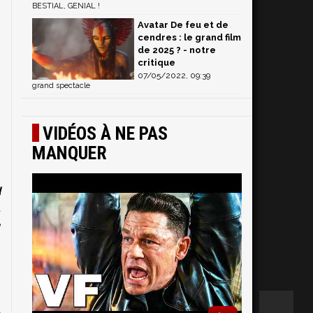
BESTIAL, GENIAL !
Avatar De feu et de
cendres : le grand film
de 2025 ? - notre
critique
07/05/2022, 09:39
grand spectacle
VIDÉOS À NE PAS
MANQUER
d
a
e
n
a