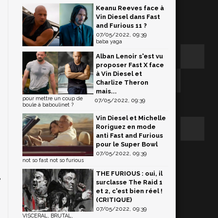
Keanu Reeves face à
Vin Diesel dans Fast
and Furious 11 ?
07/05/2022, 09:39
baba yaga
Alban Lenoir s'est vu
proposer Fast X face
à Vin Diesel et
Charlize Theron
mais...
pour mettre un coup de
07/05/2022, 09:39
boule à baboulinet ?
Vin Diesel et Michelle
Roriguez en mode
anti Fast and Furious
pour le Super Bowl
07/05/2022, 09:39
.
not so fast not so furious
n
THE FURIOUS : oui, il
e
surclasse The Raid 1
et 2, c'est bien réel !
(CRITIQUE)
07/05/2022, 09:39
VISCERAL, BRUTAL,