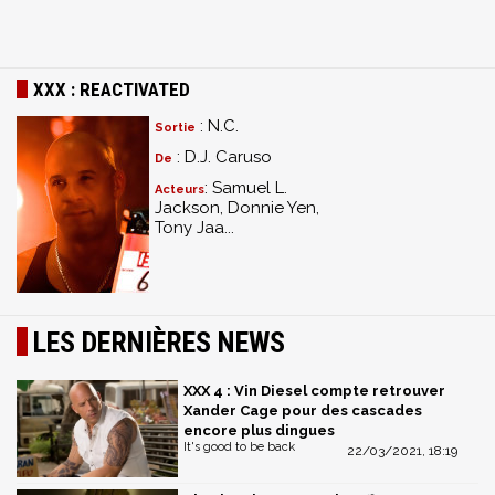
XXX : REACTIVATED
: N.C.
Sortie
: D.J. Caruso
De
: Samuel L.
Acteurs
Jackson, Donnie Yen,
Tony Jaa...
LES DERNIÈRES NEWS
XXX 4 : Vin Diesel compte retrouver
Xander Cage pour des cascades
encore plus dingues
It's good to be back
22/03/2021, 18:19