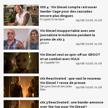
XXX 4 : Vin Diesel compte retrouver
Xander Cage pour des cascades
encore plus dingues
It's good to be back
09/08/2026, 01:06
Vin Diesel insupportable avec une
journaliste brésilienne pendant la
promo de xXx 3
gênant
09/08/2026, 01:06
Vin Diesel veut un spin-off sur GROOT
et un combat avec HULK
Je s'appelle Vin
09/08/2026, 01:06
xXx Reactivated : que vaut le nouveau
Vin Diesel ? revue de presse
Des gros bras et des jolies
09/08/2026, 01:06
filles
xXx 3 Reactivated : une bande-annonce
over the top pour Vin Diesel !