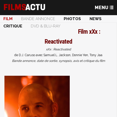
FILM
BANDE ANNONCE
PHOTOS
NEWS
CRITIQUE
DVD & BLU-RAY
Film
xXx :
Reactivated
xXx : Reactivated
de D.J. Caruso avec Samuel L. Jackson, Donnie Yen, Tony Jaa
Bande annonce, date de sortie, synopsis, avis et critique du film