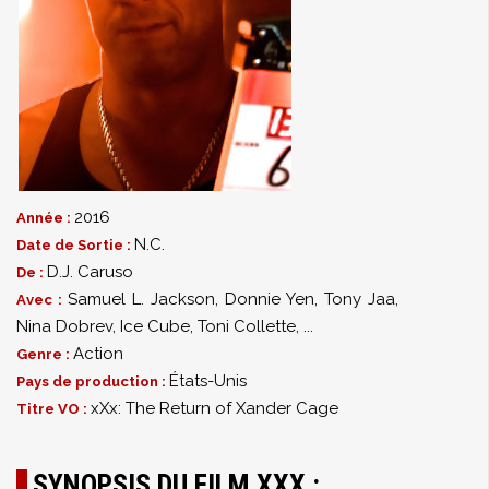
2016
Année :
N.C.
Date de Sortie :
D.J. Caruso
De :
Samuel L. Jackson
,
Donnie Yen
,
Tony Jaa
,
Avec :
Nina Dobrev
,
Ice Cube
,
Toni Collette
,
...
Action
Genre :
États-Unis
Pays de production :
xXx: The Return of Xander Cage
Titre VO :
SYNOPSIS DU FILM XXX :