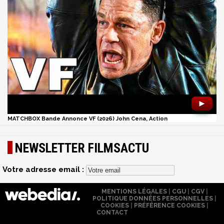
►
MATCHBOX Bande Annonce VF (2026) John Cena, Action
NEWSLETTER FILMSACTU
Votre adresse email :
MENTIONS LÉGALES
|
CGU
|
CGV
|
POLITIQUE DONNÉES PERSONNELLES
|
COOKIES
|
PRÉFÉRENCE COOKIES
|
CONTACT