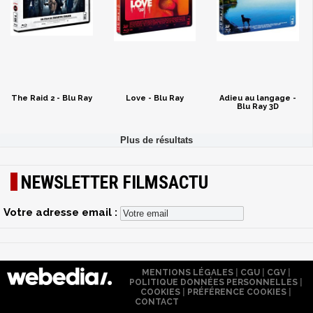
The Raid 2 - Blu Ray
Love - Blu Ray
Adieu au langage -
Blu Ray 3D
NEWSLETTER FILMSACTU
Votre adresse email :
MENTIONS LÉGALES
|
CGU
|
CGV
|
POLITIQUE DONNÉES PERSONNELLES
|
COOKIES
|
PRÉFÉRENCE COOKIES
|
CONTACT