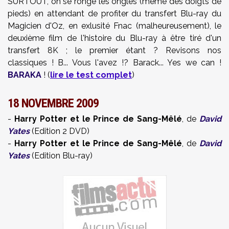
SURTOUT, on se ronge les ongles (même des doigts de
pieds) en attendant de profiter du transfert Blu-ray du
Magicien d'Oz, en exlusité Fnac (malheureusement), le
deuxième film de l'histoire du Blu-ray à être tiré d'un
transfert 8K ; le premier étant ? Revisons nos
classiques ! B... Vous l'avez !? Barack... Yes we can !
BARAKA
! (
lire le test complet
)
18 NOVEMBRE 2009
-
Harry Potter et le Prince de Sang-Mêlé
, de
David
Yates
(Edition 2 DVD)
-
Harry Potter et le Prince de Sang-Mêlé
, de
David
Yates
(Edition Blu-ray)