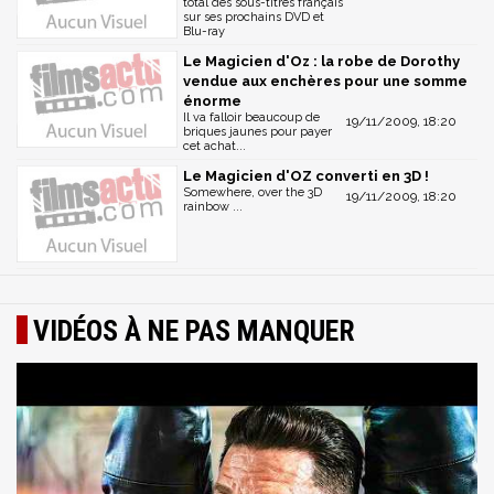
total des sous-titres français
sur ses prochains DVD et
Blu-ray
Le Magicien d'Oz : la robe de Dorothy
vendue aux enchères pour une somme
énorme
Il va falloir beaucoup de
19/11/2009, 18:20
briques jaunes pour payer
cet achat...
Le Magicien d'OZ converti en 3D !
Somewhere, over the 3D
19/11/2009, 18:20
rainbow ...
VIDÉOS À NE PAS MANQUER