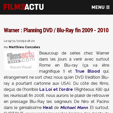
Warner : Planning DVD / Blu-Ray fin 2009 - 2010
Le 19/11/2009 à 18:20
Matthieu Conzales
Par
Beaucoup de séries chez Warner
dans les jours à venir avec surtout
Rome en Blu-ray (ça va être
magnifique !) et
True Blood
qui,
étrangement ne sort chez nous qu'en DVD (l'édition Blu-
ray a pourtant cartonné aux USA). Du côté des films,
deçus de l'horrible
La Loi et l'ordre
(Righteous Kill) qui
les réunissait fin 2008, nous aurons le plaisir de retrouver
en pressage Blu-Ray les seigneurs De Niro et Pacino
dans le génialissime
Heat
de
Michael Mann
. Et surtout,