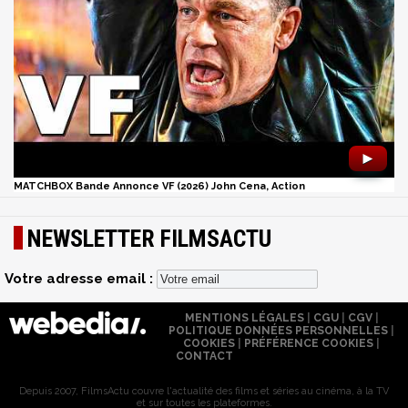
►
MATCHBOX Bande Annonce VF (2026) John Cena, Action
NEWSLETTER FILMSACTU
Votre adresse email :
MENTIONS LÉGALES
|
CGU
|
CGV
|
POLITIQUE DONNÉES PERSONNELLES
|
COOKIES
|
PRÉFÉRENCE COOKIES
|
CONTACT
Depuis 2007, FilmsActu couvre l'actualité des films et séries au cinéma, à la TV
et sur toutes les plateformes.