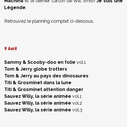
Machina
et le dernier carton de
Will Smith
Je suis une
Légende
.
Retrouvez le planning complet ci-dessous.
9 Avril
Sammy & Scooby-doo en folie
vol.1
Tom & Jerry globe trotters
Tom & Jerry au pays des dinosaures
Titi & Grosminet dans la lune
Titi & Grosminet attention danger
Sauvez Willy, la série animée
vol.1
Sauvez Willy, la série animée
vol.2
Sauvez Willy, la série animée
vol.3