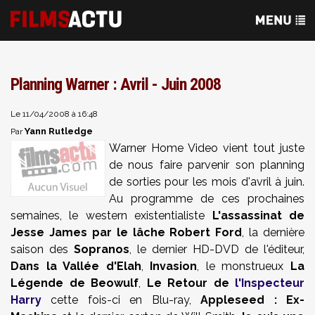
Planning Warner : Avril - Juin 2008
Le 11/04/2008 à 16:48
Yann Rutledge
Par
Warner Home Video
vient tout juste
de nous faire parvenir son planning
de sorties pour les mois d'avril à juin.
Au programme de ces prochaines
semaines, le western existentialiste
L'assassinat de
Jesse James par le lâche Robert Ford
, la dernière
saison des
Sopranos
, le dernier
HD-DVD
de l'éditeur,
Dans la Vallée d'Elah
,
Invasion
, le monstrueux
La
Légende de Beowulf
,
Le Retour de
l'Inspecteur
Harry
cette fois-ci en
Blu-ray
,
Appleseed
: Ex-