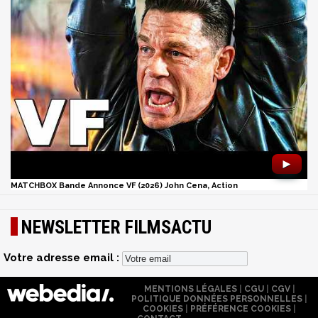
►
MATCHBOX Bande Annonce VF (2026) John Cena, Action
NEWSLETTER FILMSACTU
Votre adresse email :
MENTIONS LÉGALES
|
CGU
|
CGV
|
POLITIQUE DONNÉES PERSONNELLES
|
COOKIES
|
PRÉFÉRENCE COOKIES
|