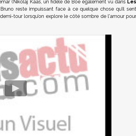
demar (Nikolaj Kaas, un fidèle de Boe également vu dans
Le
t Bruno reste impuissant face à ce quelque chose qu’il sen
aire demi-tour lorsqu’on explore le côté sombre de l'amour pou