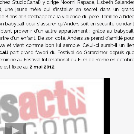
hez StudioCanal) y dirige Noomi Rapace, Lisbeth Salande
), une jeune mère qui s’installer en secret dans un gran
 8 ans afin d’échapper à la violence du père. Terrifiée à l'idé
n babycall pour s'assurer qu'Anders soit en sécurité pendan
blent provenir d'un autre appartement : grâce au babycall
rtre d'un enfant. De son coté, Anders se prend d'amitié pou
a et vient comme bon lui semble. Celui-ci aurait-il un lie
call
part grand favori du Festival de Gerardmer depuis qu
féminine au Festival International du Film de Rome en octobr
e est fixée au
2 mai 2012
.