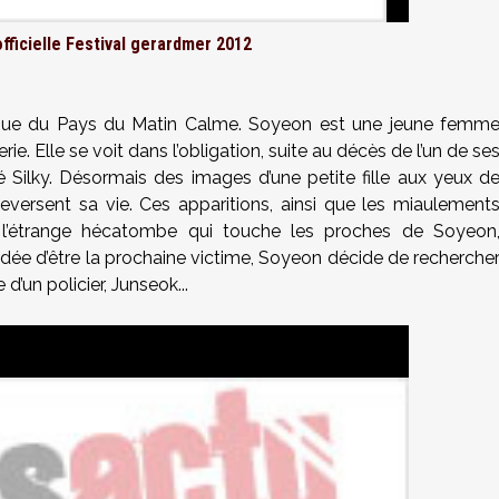
officielle Festival gerardmer 2012
enue du Pays du Matin Calme. Soyeon est une jeune femm
 Elle se voit dans l’obligation, suite au décès de l’un de se
é Silky. Désormais des images d’une petite fille aux yeux d
ersent sa vie. Ces apparitions, ainsi que les miaulement
 à l’étrange hécatombe qui touche les proches de Soyeon
 l’idée d’être la prochaine victime, Soyeon décide de recherche
 d’un policier, Junseok...