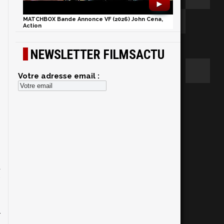
►
MATCHBOX Bande Annonce VF (2026) John Cena,
Action
NEWSLETTER FILMSACTU
Votre adresse email :
,
a
.
e
m
r