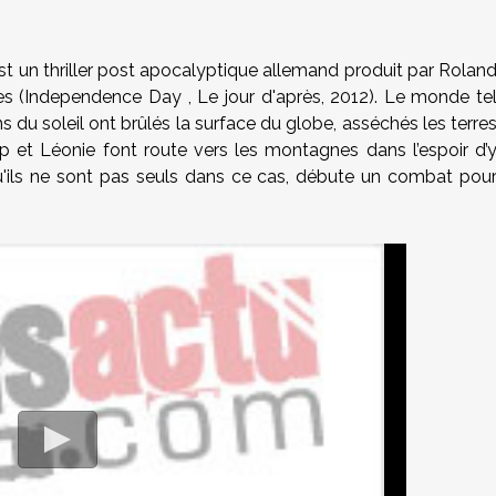
t un thriller post apocalyptique allemand produit par Rolan
es (Independence Day , Le jour d'après, 2012). Le monde te
s du soleil ont brûlés la surface du globe, asséchés les terre
ip et Léonie font route vers les montagnes dans l’espoir d’
qu'ils ne sont pas seuls dans ce cas, débute un combat pou