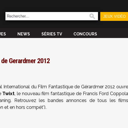
JEUX VIDÉO
UES
NEWS
SÉRIES TV
CONCOURS
l de Gerardmer 2012
l International du Film Fantastique de Gérardmer 2012 ouvr
de
Twixt
, le nouveau film fantastique de Francis Ford Coppol
Faning. Retrouvez les bandes annonces de tous les film
 et en hors compét').