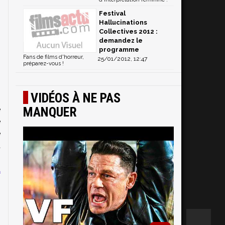
Festival
Hallucinations
Collectives 2012 :
demandez le
programme
Fans de films d'horreur,
25/01/2012, 12:47
préparez-vous !
VIDÉOS À NE PAS
e
MANQUER
e
e
a
t