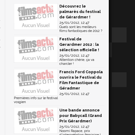
Découvrez le
palmarès du festival
de Gérardmer !
d
25/01/2012, 12:47
l
Quels sont les meilleurs
films fantastiques de 2012 ?
s
Festival de
y
Gerardmer 2012 : la
r
sélection officielle !
25/01/2012, 12:47
Attention chérie, ça va
charcler !
Francis Ford Coppola
ouvrira le Festival du
Film Fantastique de
Géradmer
25/01/2012, 12:47
Premières info sur le festival
vosgien
Une bande annonce
pour Babycall (Grand
Prix Gérardmer)
25/01/2012, 12:47
Noomi Rapace, prix
d'interprétation féminine !