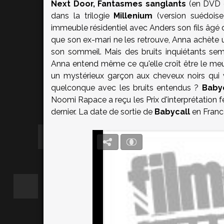
Next Door, Fantasmes sanglants
(en DVD c
dans la trilogie
Millenium
(version suédoise
immeuble résidentiel avec Anders son fils âgé de
que son ex-mari ne les retrouve, Anna achète u
son sommeil. Mais des bruits inquiétants sem
Anna entend même ce qu'elle croît être le meu
un mystérieux garçon aux cheveux noirs qui v
quelconque avec les bruits entendus ?
Baby
Noomi Rapace a reçu les Prix d'interprétation 
dernier. La date de sortie de
Babycall
en Franc