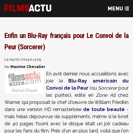
Enfin un Blu-Ray français pour Le Convoi de la
Peur (Sorcerer)
Le 05/01/2015 à 13:05
Maxime Chevalier
Par
En avril dernier, nous accueillions avec
joie le
Blu-Ray américain du
Convoi de la Peur
(ou
Sorcerer
pour
les purites), édité en
Zone All
chez
Warner, qui proposait le chef d'oeuvre de William Friedkin
dans une version HD remasterisée
de toute beauté
-
mais hélas dépourvue de suppléments, même si le livret
de 40 pages fourni avec le disque était un joli cadeau
pour les fans du film. Près d'un an plus tard, voilà que l'on