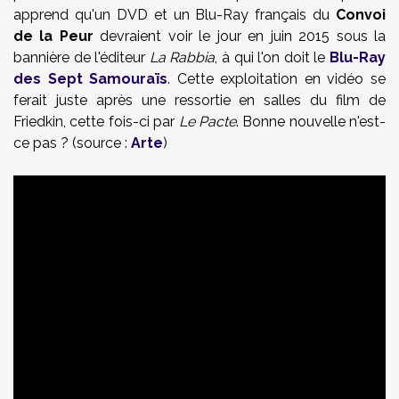
apprend qu'un DVD et un Blu-Ray français du
Convoi
de la Peur
devraient voir le jour en juin 2015 sous la
bannière de l'éditeur
La Rabbia
, à qui l'on doit le
Blu-Ray
des Sept Samouraïs
. Cette exploitation en vidéo se
ferait juste après une ressortie en salles du film de
Friedkin, cette fois-ci par
Le Pacte
. Bonne nouvelle n'est-
ce pas ? (source :
Arte
)