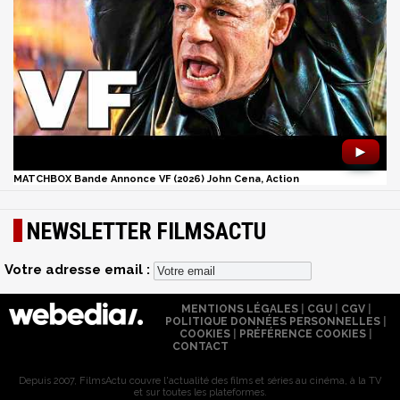
►
MATCHBOX Bande Annonce VF (2026) John Cena, Action
NEWSLETTER FILMSACTU
Votre adresse email :
MENTIONS LÉGALES
|
CGU
|
CGV
|
POLITIQUE DONNÉES PERSONNELLES
|
COOKIES
|
PRÉFÉRENCE COOKIES
|
CONTACT
Depuis 2007, FilmsActu couvre l'actualité des films et séries au cinéma, à la TV
et sur toutes les plateformes.