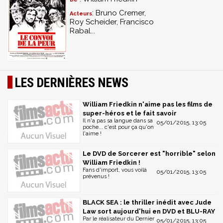
: Bruno Cremer,
Acteurs
Roy Scheider, Francisco
Rabal...
LES DERNIÈRES NEWS
William Friedkin n'aime pas les films de
super-héros et le fait savoir
Il n'a pas sa langue dans sa
05/01/2015, 13:05
poche... c'est pour ça qu'on
l'aime !
Le DVD de Sorcerer est "horrible" selon
William Friedkin !
Fans d'import, vous voilà
05/01/2015, 13:05
prévenus !
BLACK SEA : le thriller inédit avec Jude
Law sort aujourd'hui en DVD et BLU-RAY
Par le réalisateur du Dernier
05/01/2015, 13:05