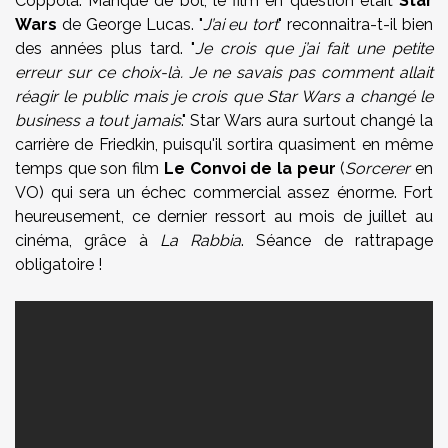
Coppola. Manque de bol, le film en question était
Star
Wars
de George Lucas. "
J’ai eu tort
" reconnaitra-t-il bien
des années plus tard. "
Je crois que j’ai fait une petite
erreur sur ce choix-là. Je ne savais pas comment allait
réagir le public mais je crois que Star Wars a changé le
business a tout jamais
." Star Wars aura surtout changé la
carrière de Friedkin, puisqu'il sortira quasiment en même
temps que son film
Le Convoi de la peur
(
Sorcerer
en
VO) qui sera un échec commercial assez énorme. Fort
heureusement, ce dernier ressort au mois de juillet au
cinéma, grâce à
La Rabbia
. Séance de rattrapage
obligatoire !