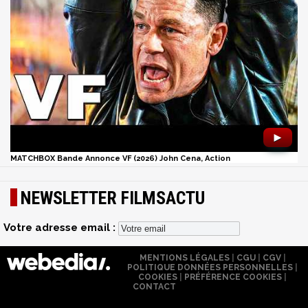
►
MATCHBOX Bande Annonce VF (2026) John Cena, Action
NEWSLETTER FILMSACTU
Votre adresse email :
MENTIONS LÉGALES
|
CGU
|
CGV
|
POLITIQUE DONNÉES PERSONNELLES
|
COOKIES
|
PRÉFÉRENCE COOKIES
|
CONTACT