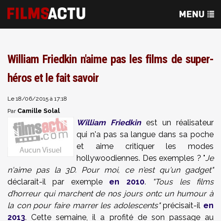
William Friedkin n'aime pas les films de super-
héros et le fait savoir
Le 18/06/2015 à 17:18
Camille Solal
Par
William Friedkin
est un réalisateur
qui n'a pas sa langue dans sa poche
et aime critiquer les modes
hollywoodiennes. Des exemples ? "
Je
n'aime pas la 3D. Pour moi, ce n'est qu'un gadget"
déclarait-il par exemple
en 2010
.
"Tous les films
d’horreur qui marchent de nos jours ontc un humour à
la con pour faire marrer les adolescents"
précisait-il
en
2013
. Cette semaine, il a profité de son passage au