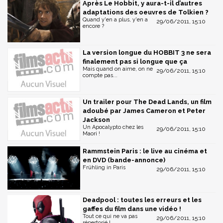
Après Le Hobbit, y aura-t-il d’autres
adaptations des oeuvres de Tolkien ?
Quand y'en a plus, y'en a
29/06/2011, 15:10
encore ?
La version longue du HOBBIT 3 ne sera
finalement pas si longue que ça
Mais quand on aime, on ne
29/06/2011, 15:10
compte pas...
Un trailer pour The Dead Lands, un film
adoubé par James Cameron et Peter
Jackson
Un Apocalypto chez les
29/06/2011, 15:10
Maori !
Rammstein Paris : le live au cinéma et
en DVD (bande-annonce)
Frühling in Paris
29/06/2011, 15:10
Deadpool : toutes les erreurs et les
gaffes du film dans une vidéo !
Tout ce qui ne va pas
29/06/2011, 15:10
répertorié !