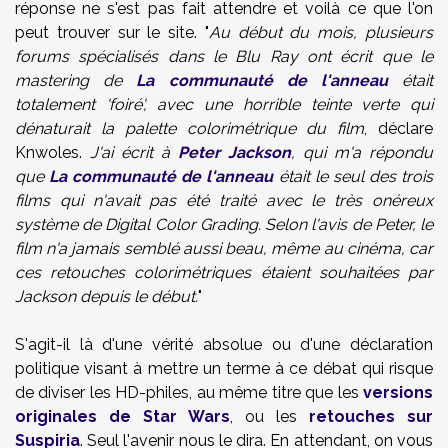
réponse ne s'est pas fait attendre et voilà ce que l'on
peut trouver sur le site. "
Au début du mois, plusieurs
forums spécialisés dans le Blu Ray ont écrit que le
mastering de
La communauté de l'anneau
était
totalement 'foiré', avec une horrible teinte verte qui
dénaturait la palette colorimétrique du film
, déclare
Knwoles.
J'ai écrit à
Peter Jackson
, qui m'a répondu
que
La communauté de l'anneau
était le seul des trois
films qui n'avait pas été traité avec le très onéreux
système de Digital Color Grading. Selon l'avis de Peter, le
film n'a jamais semblé aussi beau, même au cinéma, car
ces retouches colorimétriques étaient souhaitées par
Jackson depuis le début.
"
S'agit-il là d'une vérité absolue ou d'une déclaration
politique visant à mettre un terme à ce débat qui risque
de diviser les HD-philes, au même titre que les
versions
originales de Star Wars
, ou les
retouches sur
Suspiria
. Seul l'avenir nous le dira. En attendant, on vous