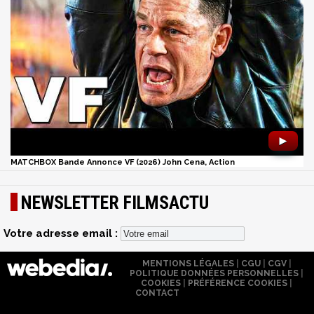
►
MATCHBOX Bande Annonce VF (2026) John Cena, Action
NEWSLETTER FILMSACTU
Votre adresse email :
MENTIONS LÉGALES
|
CGU
|
CGV
|
POLITIQUE DONNÉES PERSONNELLES
|
COOKIES
|
PRÉFÉRENCE COOKIES
|
CONTACT