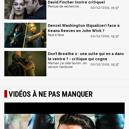
David Fincher (notre critique)
Perdue de recherche...
02/12/2011, 15:37
Denzel Washington (Equalizer) face à
Keanu Reeves en John Wick ?
face à face
02/12/2011, 15:37
Don’t Breathe 2 : une suite qui en a dans
le ventre ? - critique qui cogne
Maman j’ai raté l’avion… en
02/12/2011, 15:37
version hardcore
VIDÉOS À NE PAS MANQUER