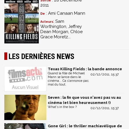
: 28 Décembre
Sortie
2011
: Ami Canaan Mann
De
: Sam
Acteurs
Worthington, Jeffrey
Dean Morgan, Chloe
Grace Moretz...
LES DERNIÈRES NEWS
Texas Killing Fields : la bande annonce
Quand la fille de Michael
02/12/2011, 15:37
Mann se lance dans le
cinéma... Ca s'annonce pas
mal du tout.
Seven : la fin que vous n'avez pas vu au
cinéma (et bien heureusement !)
What's in the box ?
02/12/2011, 15:37
Gone Girl : le thriller machiavélique de