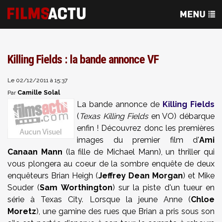
Killing Fields : la bande annonce VF
Le 02/12/2011 à 15:37
Camille Solal
Par
La bande annonce de
Killing Fields
(
Texas Killing Fields
en VO) débarque
enfin ! Découvrez donc les premières
images du premier film d'
Ami
Canaan Mann
(la fille de Michael Mann), un thriller qui
vous plongera au coeur de la sombre enquête de deux
enquêteurs Brian Heigh (
Jeffrey Dean Morgan
) et Mike
Souder (
Sam Worthington
) sur la piste d'un tueur en
série à Texas City. Lorsque la jeune Anne (
Chloe
Moretz
), une gamine des rues que Brian a pris sous son