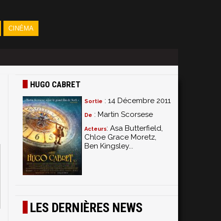
CINÉMA
HUGO CABRET
: 14 Décembre 2011
Sortie
: Martin Scorsese
De
: Asa Butterfield,
Acteurs
Chloe Grace Moretz,
Ben Kingsley...
LES DERNIÈRES NEWS