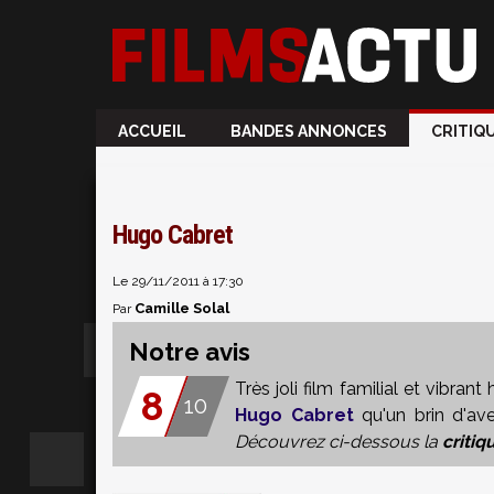
ACCUEIL
BANDES ANNONCES
CRITIQ
Hugo Cabret
Le 29/11/2011 à 17:30
Camille Solal
Par
Notre avis
Très joli film familial et vibra
8
10
Hugo Cabret
qu'un brin d'ave
Découvrez ci-dessous la
critiq