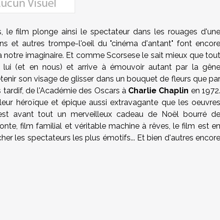
, le film plonge ainsi le spectateur dans les rouages d'un
ons et autres trompe-l'oeil du "cinéma d'antant" font encor
 à notre imaginaire. Et comme Scorsese le sait mieux que tou
n lui (et en nous) et arrive à émouvoir autant par la gên
tenir son visage de glisser dans un bouquet de fleurs que pa
 tardif, de l'Académie des Oscars à
Charlie Chaplin
en 1972
leur héroïque et épique aussi extravagante que les oeuvre
st avant tout un merveilleux cadeau de Noël bourré d
nte, film familial et véritable machine à rêves, le film est e
her les spectateurs les plus émotifs... Et bien d'autres encor