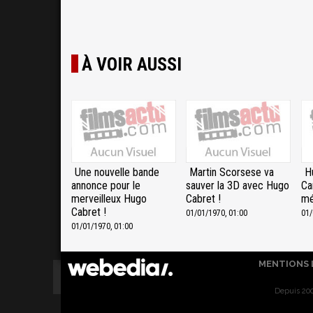
À VOIR AUSSI
Une nouvelle bande
Martin Scorsese va
H
annonce pour le
sauver la 3D avec Hugo
Ca
merveilleux Hugo
Cabret !
mé
Cabret !
01/01/1970, 01:00
01/
01/01/1970, 01:00
MENTIONS 
Depuis 200