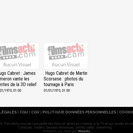
ugo Cabret : James
Hugo Cabret de Martin
meron vante les
Scorsese : photos du
rites de la 3D relief
tournage à Paris
01/1970, 01:00
01/01/1970, 01:00
LÉGALES
|
CGU
|
CGV
|
POLITIQUE DONNÉES PERSONNELLES
|
COOKI
7, FilmsActu couvre l'actualité des films et séries au cinéma, à la TV et sur toutes les p
Critiques, trailers, bandes-annonces, sorties vidéo, streaming...
Filmsactu est édité par
Webedia