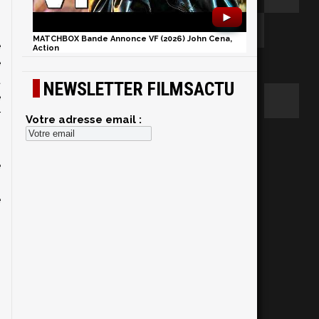
►
MATCHBOX Bande Annonce VF (2026) John Cena,
e
Action
e
t
NEWSLETTER FILMSACTU
e
r
Votre adresse email :
.
s
e
n
e