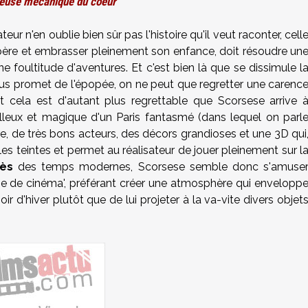
leuse mécanique du coeur
eur n'en oublie bien sûr pas l'histoire qu'il veut raconter, cell
 père et embrasser pleinement son enfance, doit résoudre un
 foultitude d'aventures. Et c'est bien là que se dissimule l
nous promet de l'épopée, on ne peut que regretter une carenc
ut cela est d'autant plus regrettable que Scorsese arrive 
lleux et magique d'un Paris fantasmé (dans lequel on parl
e, de très bons acteurs, des décors grandioses et une 3D qui
les teintes et permet au réalisateur de jouer pleinement sur l
iès
des temps modernes, Scorsese semble donc s'amuse
e de cinéma', préférant créer une atmosphère qui envelopp
r d'hiver plutôt que de lui projeter à la va-vite divers objet