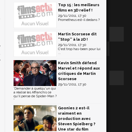
Top 15 : les meilleurs
films en 3D relief !
29/11/2011, 17:30
t
Prometheus est-il dedans ?
s
.
Martin Scorsese dit
s
''Stop'' à la 2D !
29/11/2011, 17:30
e
C'est trop has-been pour lui
u
...
e
Kevin Smith défend
n
Marvel et répond aux
critiques de Martin
Scorsese
29/11/2011, 17:30
'Demander à quelqu'un qui
a réalisé les Affranchis ce
qu'il pense de Spider-Man ?
'
Goonies 2 est-il
vraiment en
production avec
Steven Spielberg ?
Une star du film