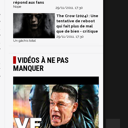
répond aux fans
Nope
29/11/2011, 17:30
e
The Crow (2024) : Une
e
tentative de reboot
qui fait plus de mal
a
que de bien - critique
e
29/11/2011, 17:30
Un gâchis total
à
e
,
VIDÉOS À NE PAS
a
MANQUER
r
e
s