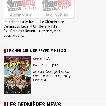
Un trailer pour le film
Le Chihuahua de
d'animation Legend Of
Beverly Hills
Oz : Dorothy's Return
01/01/1970, 01:00
01/01/1970, 01:00
LE CHIHUAHUA DE BEVERLY HILLS 3
: N.C.
Sortie
: Lev L. Spiro
De
: George Lopez,
Acteurs
Odette Annable, Emily
Osment...
LES DERNIÈRES NEWS