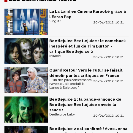
La La Land en Cinéma Karaoké grâce à
l'Ecran Pop !
Sing it !
20/04/2012, 10:21
Beetlejuice Beetlejuice : le comeback
inespéré et fun de Tim Burton -
critique Beetlejuice 2
Miracle
20/04/2012, 10:21
Quand Retour Vers le Futur se faisait
démolir par les critiques en France
..."un des plus consternants
20/04/2012, 10:21
navets qu’ait produit la
bande à Spielberg."
Beetlejuice 2 : la bande-annonce de
Beetlejuice Beetlejuice envoie la
sauce !
Beetlejuice baby
20/04/2012, 10:21
Beetlejuice 2 est confirmé ! Avec Jenna