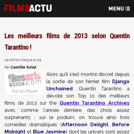
Les meilleurs films de 2013 selon Quentin
Tarantino !
Le 07/10/2013 à 11:04
Camille Solal
Par
Alors qu'il s'est montré discret depuis
la sortie de son fernier film
Django
Unchained
, Quentin Tarantino a
dévoilé son Top 10 des meilleurs
films de 2013 sur the
Quentin Tarantino Archives
avec, comme l'année dernière, des choix assez
surprenants : sur le podium, on trouve ainsi trois
comédies dramatiques (
Afternoon Delight
,
Before
Midnight
et
Blue Jasmine
) dont les univers sont assez