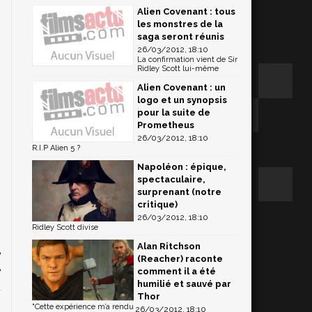
Alien Covenant : tous
les monstres de la
saga seront réunis
26/03/2012, 18:10
La confirmation vient de Sir
Ridley Scott lui-même
Alien Covenant : un
logo et un synopsis
pour la suite de
Prometheus
26/03/2012, 18:10
R.I.P Alien 5 ?
Napoléon : épique,
spectaculaire,
surprenant (notre
critique)
26/03/2012, 18:10
Ridley Scott divise
Alan Ritchson
e
(Reacher) raconte
e
comment il a été
humilié et sauvé par
u
Thor
"Cette expérience m’a rendu
26/03/2012, 18:10