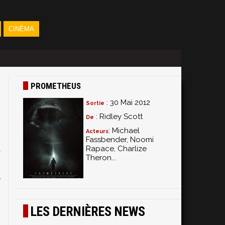
CINÉMA
PROMETHEUS
: 30 Mai 2012
Sortie
: Ridley Scott
De
: Michael
Acteurs
Fassbender, Noomi
Rapace, Charlize
y
Theron...
s
a
,
LES DERNIÈRES NEWS