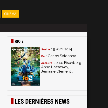
CINÉMA
RIO 2
: 9 Avril 2014
Sortie
: Carlos Saldanha
De
: Jesse Eisenberg,
Acteurs
Anne Hathaway,
Jemaine Clement...
s
y
LES DERNIÈRES NEWS