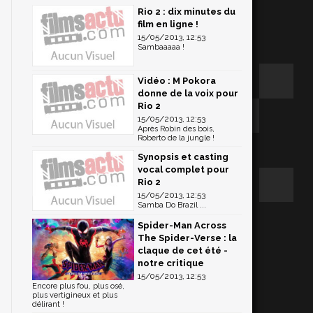
Rio 2 : dix minutes du
film en ligne !
15/05/2013, 12:53
Sambaaaaa !
Vidéo : M Pokora
donne de la voix pour
Rio 2
15/05/2013, 12:53
Après Robin des bois,
Roberto de la jungle !
Synopsis et casting
vocal complet pour
Rio 2
15/05/2013, 12:53
Samba Do Brazil ...
Spider-Man Across
The Spider-Verse : la
claque de cet été -
notre critique
15/05/2013, 12:53
Encore plus fou, plus osé,
s
plus vertigineux et plus
s
délirant !