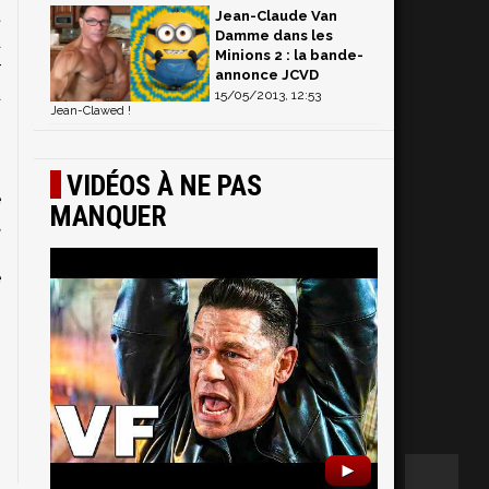
t
Jean-Claude Van
Damme dans les
à
Minions 2 : la bande-
r
annonce JCVD
à
15/05/2013, 12:53
Jean-Clawed !
,
VIDÉOS À NE PAS
e
MANQUER
t
r
e
►