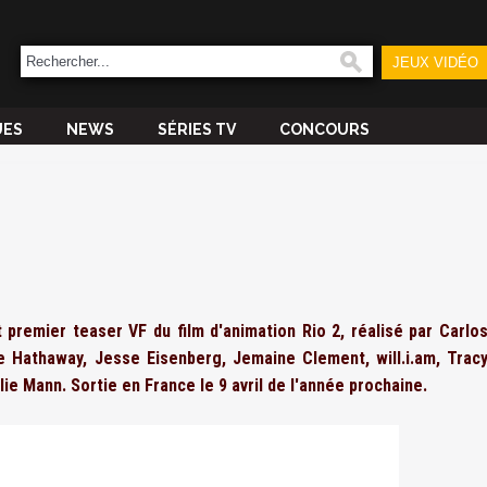
JEUX VIDÉO
UES
NEWS
SÉRIES TV
CONCOURS
 premier teaser VF du film d'animation Rio 2, réalisé par Carlo
e Hathaway, Jesse Eisenberg, Jemaine Clement, will.i.am, Trac
e Mann. Sortie en France le 9 avril de l'année prochaine.