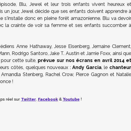
isode, Blu, Jewel et leur trois enfants vivent heureux e
ais un jour, Jewel décide que ses enfants doivent apprendre 
e s'installe donc en pleine forêt amazonienne. Blu va devoi
vec la crainte de voir sa femme et ses enfants succomber 
édiens Anne Hathaway, Jesse Eisenberg, Jemaine Clement
ann, Rodrigo Santoro, Jake T. Austin et Jamie Foxx, ainsi qu
 pour cette suite,
prévue sur nos écrans en avril 2014 e
eurs côtés, quelques nouveaux :
Andy Garcia
, le
chanteu
o, Amandla Stenberg, Rachel Crow, Pierce Gagnon et Natali
once !
Twitter
,
Facebook
mps réel
sur
&
Youtube
!