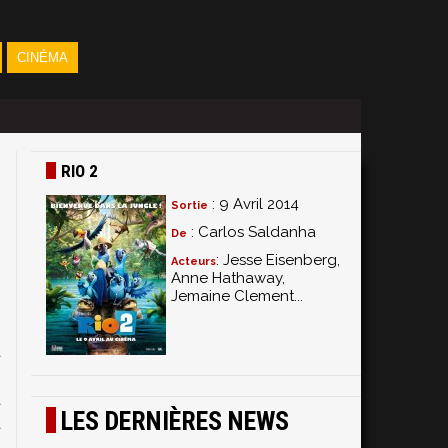
CINÉMA
RIO 2
: 9 Avril 2014
Sortie
: Carlos Saldanha
De
: Jesse Eisenberg,
Acteurs
Anne Hathaway,
Jemaine Clement...
s
1
t
s
t
LES DERNIÈRES NEWS
t