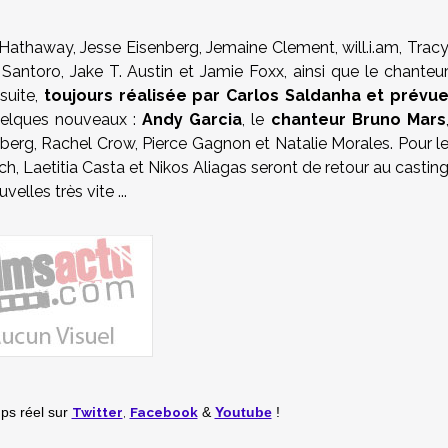
athaway, Jesse Eisenberg, Jemaine Clement, will.i.am, Trac
antoro, Jake T. Austin et Jamie Foxx, ainsi que le chanteu
suite,
toujours réalisée par Carlos Saldanha et prévu
uelques nouveaux :
Andy Garcia
, le
chanteur Bruno Mars
erg, Rachel Crow, Pierce Gagnon et Natalie Morales. Pour l
, Laetitia Casta et Nikos Aliagas seront de retour au castin
elles très vite ...
Twitter
,
Facebook
mps réel
sur
&
Youtube
!