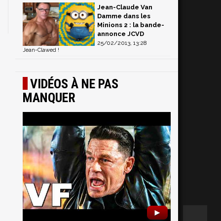
Jean-Claude Van
Damme dans les
Minions 2 : la bande-
annonce JCVD
25/02/2013, 13:28
Jean-Clawed !
VIDÉOS À NE PAS
MANQUER
►