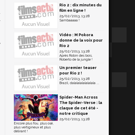
Rio 2 : dix minutes du
film en ligne !
y
25/02/2013, 13:28
Sambaaaaa !
r
e
Vidéo : M Pokora
,
donne de la voix pour
e
Rio 2
g
25/02/2013, 13:28
Après Robin des bois,
Roberto de la jungle !
Un premier teaser
pour Rio 2 !
25/02/2013, 13:28
Brazil, dalalalalalalalala ...
Spider-Man Across
The Spider-Verse : la
claque de cet été -
notre critique
25/02/2013, 13:28
Encore plus fou, plus osé,
plus vertigineux et plus
délirant !