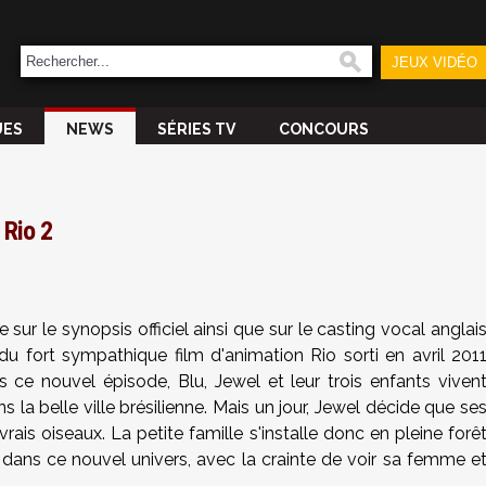
JEUX VIDÉO
UES
NEWS
SÉRIES TV
CONCOURS
 Rio 2
e sur le synopsis officiel ainsi que sur le casting vocal anglai
du fort sympathique film d'animation Rio sorti en avril 201
s ce nouvel épisode, Blu, Jewel et leur trois enfants viven
la belle ville brésilienne. Mais un jour, Jewel décide que se
is oiseaux. La petite famille s'installe donc en pleine forê
dans ce nouvel univers, avec la crainte de voir sa femme e