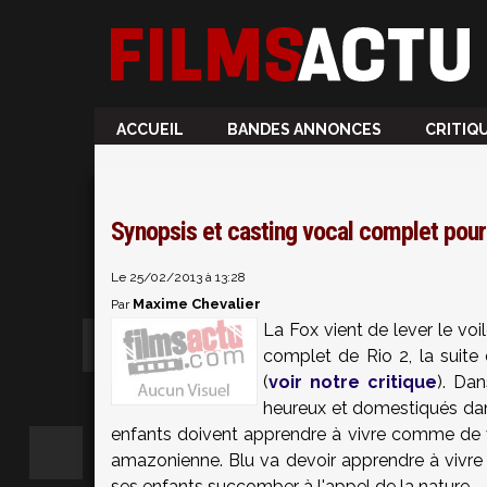
ACCUEIL
BANDES ANNONCES
CRITIQ
Synopsis et casting vocal complet pour
Le 25/02/2013 à 13:28
Maxime Chevalier
Par
La Fox vient de lever le voil
complet de Rio 2, la suite 
(
voir notre critique
). Dan
heureux et domestiqués dans 
enfants doivent apprendre à vivre comme de vra
amazonienne. Blu va devoir apprendre à vivre 
ses enfants succomber à l'appel de la nature.